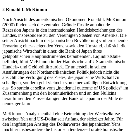
2 Ronald I. McKinnon
Nach Ansicht des amerikanischen Ökonomen Ronald I. McKinnon
(2000) finden sich die zentralen Gründe für die anhaltende
Rezession Japans in den internationalen Handelsbeziehungen des
Landes, insbesondere zu den Vereinigten Staaten von Amerika. Die
seiner Ansicht nach in der japanischen Bevölkerung vorherrschende
Erwartung eines steigenden Yens, sowie den Umstand, daß sich die
japanische Wirtschaft in einer, die Bank of Japan ihres
geldpolitischen Hauptinstrumentes beraubenden, Liquiditätsfalle
befindet, führt McKinnon in der Hauptsache auf US-amerikanische
Handels- und Geldpolitik zurück. Er unterstellt in seinen
Ausführungen der Nordamerikanischen Politik jedoch nicht die
absichtliche Verfolgung des Zieles, die japanische Wirtschaft zu
schädigen, sondern geht vielmehr von einer zufälligen Entwicklung
aus. So spricht er selbst vom „incidental outcome of US policies“ im
Zusammenhang mit den kontinuierlichen und an den Nullzins
heranführenden Zinssenkungen der Bank of Japan in der Mitte der
neunziger Jahre.
McKinnons Analyse enthält eine Betrachtung der Wechselkurse
zwischen Yen und US-Dollar seit Anfang der siebziger Jahre. Für
den langfristigen Anstieg des Dollarwertes des japanischen Yens
macht er insbesondere die historisch tendenziell protektionistische