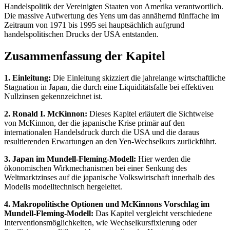
Handelspolitik der Vereinigten Staaten von Amerika verantwortlich.
Die massive Aufwertung des Yens um das annähernd fünffache im
Zeitraum von 1971 bis 1995 sei hauptsächlich aufgrund
handelspolitischen Drucks der USA entstanden.
Zusammenfassung der Kapitel
1. Einleitung:
Die Einleitung skizziert die jahrelange wirtschaftliche
Stagnation in Japan, die durch eine Liquiditätsfalle bei effektiven
Nullzinsen gekennzeichnet ist.
2. Ronald I. McKinnon:
Dieses Kapitel erläutert die Sichtweise
von McKinnon, der die japanische Krise primär auf den
internationalen Handelsdruck durch die USA und die daraus
resultierenden Erwartungen an den Yen-Wechselkurs zurückführt.
3. Japan im Mundell-Fleming-Modell:
Hier werden die
ökonomischen Wirkmechanismen bei einer Senkung des
Weltmarktzinses auf die japanische Volkswirtschaft innerhalb des
Modells modelltechnisch hergeleitet.
4. Makropolitische Optionen und McKinnons Vorschlag im
Mundell-Fleming-Modell:
Das Kapitel vergleicht verschiedene
Interventionsmöglichkeiten, wie Wechselkursfixierung oder