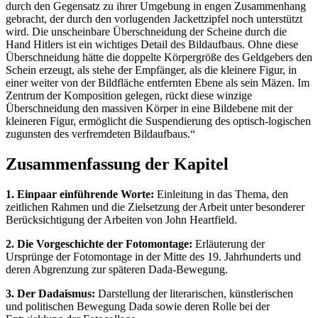
durch den Gegensatz zu ihrer Umgebung in engen Zusammenhang
gebracht, der durch den vorlugenden Jackettzipfel noch unterstützt
wird. Die unscheinbare Überschneidung der Scheine durch die
Hand Hitlers ist ein wichtiges Detail des Bildaufbaus. Ohne diese
Überschneidung hätte die doppelte Körpergröße des Geldgebers den
Schein erzeugt, als stehe der Empfänger, als die kleinere Figur, in
einer weiter von der Bildfläche entfernten Ebene als sein Mäzen. Im
Zentrum der Komposition gelegen, rückt diese winzige
Überschneidung den massiven Körper in eine Bildebene mit der
kleineren Figur, ermöglicht die Suspendierung des optisch-logischen
zugunsten des verfremdeten Bildaufbaus.“
Zusammenfassung der Kapitel
1. Einpaar einführende Worte:
Einleitung in das Thema, den
zeitlichen Rahmen und die Zielsetzung der Arbeit unter besonderer
Berücksichtigung der Arbeiten von John Heartfield.
2. Die Vorgeschichte der Fotomontage:
Erläuterung der
Ursprünge der Fotomontage in der Mitte des 19. Jahrhunderts und
deren Abgrenzung zur späteren Dada-Bewegung.
3. Der Dadaismus:
Darstellung der literarischen, künstlerischen
und politischen Bewegung Dada sowie deren Rolle bei der