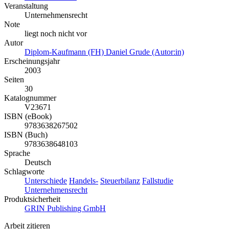
Veranstaltung
Unternehmensrecht
Note
liegt noch nicht vor
Autor
Diplom-Kaufmann (FH) Daniel Grude (Autor:in)
Erscheinungsjahr
2003
Seiten
30
Katalognummer
V23671
ISBN (eBook)
9783638267502
ISBN (Buch)
9783638648103
Sprache
Deutsch
Schlagworte
Unterschiede
Handels-
Steuerbilanz
Fallstudie
Unternehmensrecht
Produktsicherheit
GRIN Publishing GmbH
Arbeit zitieren