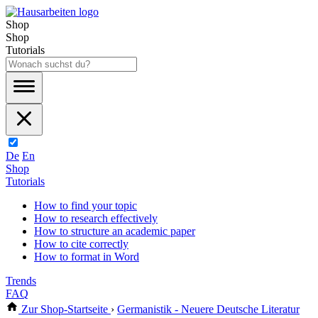
Shop
Shop
Tutorials
De
En
Shop
Tutorials
How to find your topic
How to research effectively
How to structure an academic paper
How to cite correctly
How to format in Word
Trends
FAQ
Zur Shop-Startseite
›
Germanistik - Neuere Deutsche Literatur