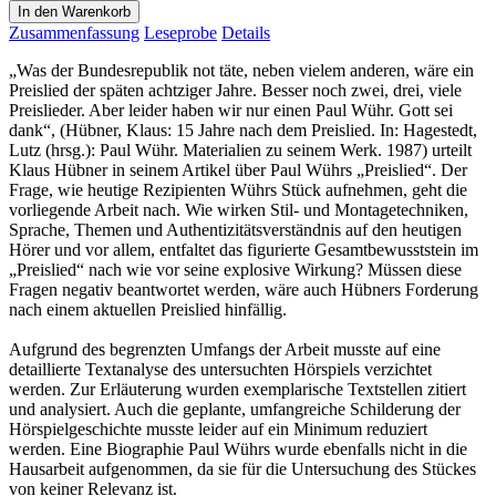
In den Warenkorb
Zusammenfassung
Leseprobe
Details
„Was der Bundesrepublik not täte, neben vielem anderen, wäre ein
Preislied der späten achtziger Jahre. Besser noch zwei, drei, viele
Preislieder. Aber leider haben wir nur einen Paul Wühr. Gott sei
dank“, (Hübner, Klaus: 15 Jahre nach dem Preislied. In: Hagestedt,
Lutz (hrsg.): Paul Wühr. Materialien zu seinem Werk. 1987) urteilt
Klaus Hübner in seinem Artikel über Paul Wührs „Preislied“. Der
Frage, wie heutige Rezipienten Wührs Stück aufnehmen, geht die
vorliegende Arbeit nach. Wie wirken Stil- und Montagetechniken,
Sprache, Themen und Authentizitätsverständnis auf den heutigen
Hörer und vor allem, entfaltet das figurierte Gesamtbewusststein im
„Preislied“ nach wie vor seine explosive Wirkung? Müssen diese
Fragen negativ beantwortet werden, wäre auch Hübners Forderung
nach einem aktuellen Preislied hinfällig.
Aufgrund des begrenzten Umfangs der Arbeit musste auf eine
detaillierte Textanalyse des untersuchten Hörspiels verzichtet
werden. Zur Erläuterung wurden exemplarische Textstellen zitiert
und analysiert. Auch die geplante, umfangreiche Schilderung der
Hörspielgeschichte musste leider auf ein Minimum reduziert
werden. Eine Biographie Paul Wührs wurde ebenfalls nicht in die
Hausarbeit aufgenommen, da sie für die Untersuchung des Stückes
von keiner Relevanz ist.