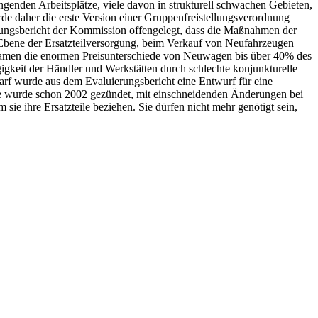
enden Arbeitsplätze, viele davon in strukturell schwachen Gebieten,
e daher die erste Version einer Gruppenfreistellungsverordnung
ierungsbericht der Kommission offengelegt, dass die Maßnahmen der
f Ebene der Ersatzteilversorgung, beim Verkauf von Neufahrzeugen
 kamen die enormen Preisunterschiede von Neuwagen bis über 40% des
keit der Händler und Werkstätten durch schlechte konjunkturelle
rf wurde aus dem Evaluierungsbericht eine Entwurf für eine
tufe wurde schon 2002 gezündet, mit einschneidenden Änderungen bei
ie ihre Ersatzteile beziehen. Sie dürfen nicht mehr genötigt sein,