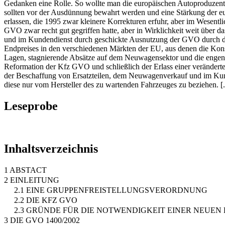
Gedanken eine Rolle. So wollte man die europäischen Autoproduzente
sollten vor der Ausdünnung bewahrt werden und eine Stärkung der eu
erlassen, die 1995 zwar kleinere Korrekturen erfuhr, aber im Wesent
GVO zwar recht gut gegriffen hatte, aber in Wirklichkeit weit über 
und im Kundendienst durch geschickte Ausnutzung der GVO durch die
Endpreises in den verschiedenen Märkten der EU, aus denen die Kon
Lagen, stagnierende Absätze auf dem Neuwagensektor und die engen V
Reformation der Kfz GVO und schließlich der Erlass einer veränderte
der Beschaffung von Ersatzteilen, dem Neuwagenverkauf und im Kundend
diese nur vom Hersteller des zu wartenden Fahrzeuges zu beziehen. [.
Leseprobe
Inhaltsverzeichnis
1 ABSTACT
2 EINLEITUNG
2.1 EINE GRUPPENFREISTELLUNGSVERORDNUNG
2.2 DIE KFZ GVO
2.3 GRÜNDE FÜR DIE NOTWENDIGKEIT EINER NEUEN
3 DIE GVO 1400/2002