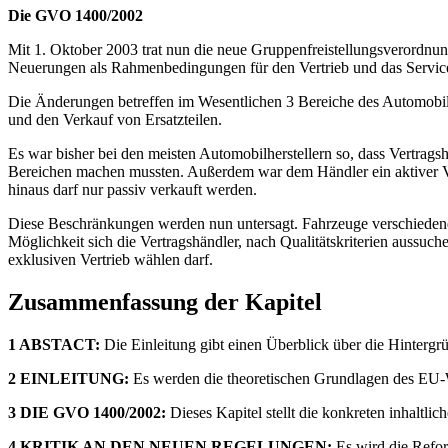
Die GVO 1400/2002
Mit 1. Oktober 2003 trat nun die neue Gruppenfreistellungsverordnun
Neuerungen als Rahmenbedingungen für den Vertrieb und das Servic
Die Änderungen betreffen im Wesentlichen 3 Bereiche des Automobil
und den Verkauf von Ersatzteilen.
Es war bisher bei den meisten Automobilherstellern so, dass Vertrag
Bereichen machen mussten. Außerdem war dem Händler ein aktiver Ver
hinaus darf nur passiv verkauft werden.
Diese Beschränkungen werden nun untersagt. Fahrzeuge verschiedener
Möglichkeit sich die Vertragshändler, nach Qualitätskriterien aussu
exklusiven Vertrieb wählen darf.
Zusammenfassung der Kapitel
1 ABSTACT:
Die Einleitung gibt einen Überblick über die Hintergr
2 EINLEITUNG:
Es werden die theoretischen Grundlagen des EU-W
3 DIE GVO 1400/2002:
Dieses Kapitel stellt die konkreten inhaltl
4 KRITIK AN DEN NEUEN REGELUNGEN:
Es wird die Refor