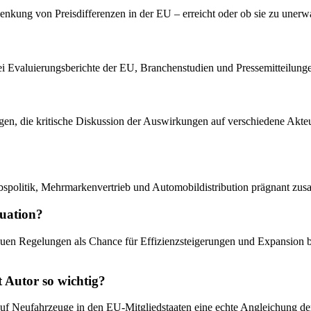
e Senkung von Preisdifferenzen in der EU – erreicht oder ob sie zu une
bei Evaluierungsberichte der EU, Branchenstudien und Pressemitteilun
ngen, die kritische Diskussion der Auswirkungen auf verschiedene Akteu
bspolitik, Mehrmarkenvertrieb und Automobildistribution prägnant zu
tuation?
euen Regelungen als Chance für Effizienzsteigerungen und Expansion b
 Autor so wichtig?
auf Neufahrzeuge in den EU-Mitgliedstaaten eine echte Angleichung de