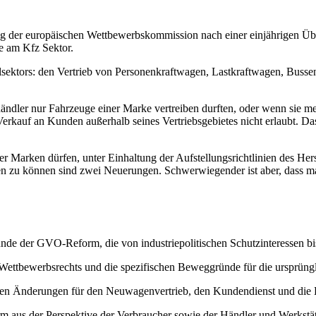
g der europäischen Wettbewerbskommission nach einer einjährigen Über
e am Kfz Sektor.
sektors: den Vertrieb von Personenkraftwagen, Lastkraftwagen, Busse
shändler nur Fahrzeuge einer Marke vertreiben durften, oder wenn sie 
kauf an Kunden außerhalb seines Vertriebsgebietes nicht erlaubt. Das
 Marken dürfen, unter Einhaltung der Aufstellungsrichtlinien des Her
chen zu können sind zwei Neuerungen. Schwerwiegender ist aber, dass m
ünde der GVO-Reform, die von industriepolitischen Schutzinteressen bi
ettbewerbsrechts und die spezifischen Beweggründe für die ursprüngl
ichen Änderungen für den Neuwagenvertrieb, den Kundendienst und die E
m aus der Perspektive der Verbraucher sowie der Händler und Werkstätt