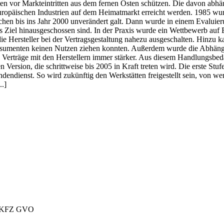
n vor Markteintritten aus dem fernen Osten schützen. Die davon abhäng
ropäischen Industrien auf dem Heimatmarkt erreicht werden. 1985 wurd
lichen bis ins Jahr 2000 unverändert galt. Dann wurde in einem Evalu
das Ziel hinausgeschossen sind. In der Praxis wurde ein Wettbewerb au
 Hersteller bei der Vertragsgestaltung nahezu ausgeschalten. Hinzu
sumenten keinen Nutzen ziehen konnten. Außerdem wurde die Abhängig
erträge mit den Herstellern immer stärker. Aus diesem Handlungsbeda
n Version, die schrittweise bis 2005 in Kraft treten wird. Die erste S
ienst. So wird zukünftig den Werkstätten freigestellt sein, von wem s
..]
 KFZ GVO