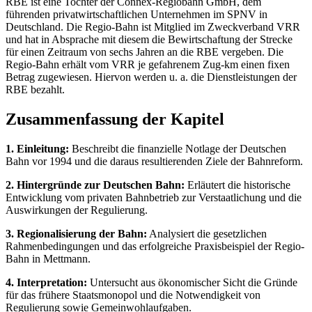
RBE ist eine Tochter der Connex-Regiobahn GmbH, dem
führenden privatwirtschaftlichen Unternehmen im SPNV in
Deutschland. Die Regio-Bahn ist Mitglied im Zweckverband VRR
und hat in Absprache mit diesem die Bewirtschaftung der Strecke
für einen Zeitraum von sechs Jahren an die RBE vergeben. Die
Regio-Bahn erhält vom VRR je gefahrenem Zug-km einen fixen
Betrag zugewiesen. Hiervon werden u. a. die Dienstleistungen der
RBE bezahlt.
Zusammenfassung der Kapitel
1. Einleitung:
Beschreibt die finanzielle Notlage der Deutschen
Bahn vor 1994 und die daraus resultierenden Ziele der Bahnreform.
2. Hintergründe zur Deutschen Bahn:
Erläutert die historische
Entwicklung vom privaten Bahnbetrieb zur Verstaatlichung und die
Auswirkungen der Regulierung.
3. Regionalisierung der Bahn:
Analysiert die gesetzlichen
Rahmenbedingungen und das erfolgreiche Praxisbeispiel der Regio-
Bahn in Mettmann.
4. Interpretation:
Untersucht aus ökonomischer Sicht die Gründe
für das frühere Staatsmonopol und die Notwendigkeit von
Regulierung sowie Gemeinwohlaufgaben.