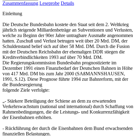
Zusammenfassung
Leseprobe
Details
Einleitung
Die Deutsche Bundesbahn kostete den Staat seit dem 2. Weltkrieg
jährlich steigende Milliardenbeträge an Subventionen und Verlusten,
welche zu Beginn der 90er Jahre untragbare Ausmaße angenommen
hatten. Zuschuß und Verlust betrugen weit über 20 Mrd. DM, der
Schuldenstand belief sich auf über 58 Mrd. DM. Durch die Fusion
mit der Deutschen Reichsbahn der ehemaligen DDR stiegen die
Kreditverbindlichkeiten 1993 auf über 70 Mrd. DM.
Die Regierungskommission Bundesbahn prognostizierte im
Dezember 1991 einen Finanzbedarf der Deutschen Bahnen in Höhe
von 417 Mrd. DM bis zum Jahr 2000 (SAßMANNSHAUSEN,
1991, S.12). Diese Prognose führte 1994 zur Bahnreform, mit der
die Bundesregierung
folgende Ziele verfolgte:
„- Stärkere Beteiligung der Schiene an dem zu erwartenden
Verkehrswachstum (national und international) durch Schaffung von
Rahmenbedingungen, die die Leistungs- und Konkurrenzfähigkeit
der Eisenbahnen erhöhen.
- Rückführung der durch die Eisenbahnen dem Bund erwachsenden
finanziellen Belastungen.