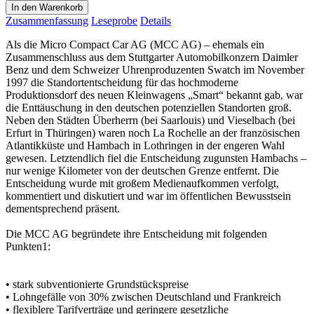
In den Warenkorb
Zusammenfassung
Leseprobe
Details
Als die Micro Compact Car AG (MCC AG) – ehemals ein
Zusammenschluss aus dem Stuttgarter Automobilkonzern Daimler
Benz und dem Schweizer Uhrenproduzenten Swatch im November
1997 die Standortentscheidung für das hochmoderne
Produktionsdorf des neuen Kleinwagens „Smart“ bekannt gab, war
die Enttäuschung in den deutschen potenziellen Standorten groß.
Neben den Städten Überherrn (bei Saarlouis) und Vieselbach (bei
Erfurt in Thüringen) waren noch La Rochelle an der französischen
Atlantikküste und Hambach in Lothringen in der engeren Wahl
gewesen. Letztendlich fiel die Entscheidung zugunsten Hambachs –
nur wenige Kilometer von der deutschen Grenze entfernt. Die
Entscheidung wurde mit großem Medienaufkommen verfolgt,
kommentiert und diskutiert und war im öffentlichen Bewusstsein
dementsprechend präsent.
Die MCC AG begründete ihre Entscheidung mit folgenden
Punkten1:
• stark subventionierte Grundstückspreise
• Lohngefälle von 30% zwischen Deutschland und Frankreich
• flexiblere Tarifverträge und geringere gesetzliche