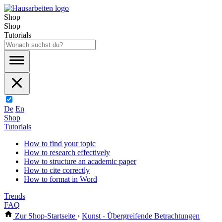
Shop
Shop
Tutorials
De
En
Shop
Tutorials
How to find your topic
How to research effectively
How to structure an academic paper
How to cite correctly
How to format in Word
Trends
FAQ
Zur Shop-Startseite
›
Kunst - Übergreifende Betrachtungen