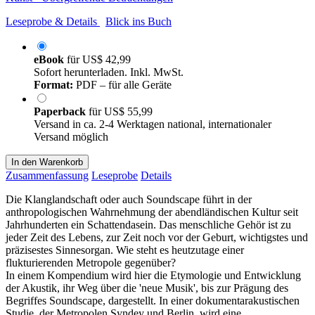
Leseprobe & Details
Blick ins Buch
eBook
für
US$ 42,99
Sofort herunterladen. Inkl. MwSt.
Format:
PDF – für alle Geräte
Paperback
für
US$ 55,99
Versand in ca. 2-4 Werktagen national, internationaler
Versand möglich
In den Warenkorb
Zusammenfassung
Leseprobe
Details
Die Klanglandschaft oder auch Soundscape führt in der
anthropologischen Wahrnehmung der abendländischen Kultur seit
Jahrhunderten ein Schattendasein. Das menschliche Gehör ist zu
jeder Zeit des Lebens, zur Zeit noch vor der Geburt, wichtigstes und
präzisestes Sinnesorgan. Wie steht es heutzutage einer
flukturierenden Metropole gegenüber?
In einem Kompendium wird hier die Etymologie und Entwicklung
der Akustik, ihr Weg über die 'neue Musik', bis zur Prägung des
Begriffes Soundscape, dargestellt. In einer dokumentarakustischen
Studie, der Metropolen Syndey und Berlin, wird eine