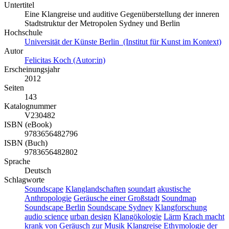
Untertitel
Eine Klangreise und auditive Gegenüberstellung der inneren
Stadtstruktur der Metropolen Sydney und Berlin
Hochschule
Universität der Künste Berlin (Institut für Kunst im Kontext)
Autor
Felicitas Koch (Autor:in)
Erscheinungsjahr
2012
Seiten
143
Katalognummer
V230482
ISBN (eBook)
9783656482796
ISBN (Buch)
9783656482802
Sprache
Deutsch
Schlagworte
Soundscape
Klanglandschaften
soundart
akustische
Anthropologie
Geräusche einer Großstadt
Soundmap
Soundscape Berlin
Soundscape Sydney
Klangforschung
audio science
urban design
Klangökologie
Lärm
Krach macht
krank
von Geräusch zur Musik
Klangreise
Ethymologie der