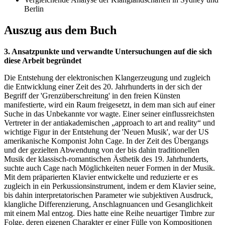
Berlin
Auszug aus dem Buch
3. Ansatzpunkte und verwandte Untersuchungen auf die sich
diese Arbeit begründet
Die Entstehung der elektronischen Klangerzeugung und zugleich
die Entwicklung einer Zeit des 20. Jahrhunderts in der sich der
Begriff der 'Grenzüberschreitung' in den freien Künsten
manifestierte, wird ein Raum freigesetzt, in dem man sich auf einer
Suche in das Unbekannte vor wagte. Einer seiner einflussreichsten
Vertreter in der antiakademischen „approach to art and reality“ und
wichtige Figur in der Entstehung der 'Neuen Musik', war der US
amerikanische Komponist John Cage. In der Zeit des Übergangs
und der gezielten Abwendung von der bis dahin traditionellen
Musik der klassisch-romantischen Ästhetik des 19. Jahrhunderts,
suchte auch Cage nach Möglichkeiten neuer Formen in der Musik.
Mit dem präparierten Klavier entwickelte und reduzierte er es
zugleich in ein Perkussionsinstrument, indem er dem Klavier seine,
bis dahin interpretatorischen Parameter wie subjektiven Ausdruck,
klangliche Differenzierung, Anschlagnuancen und Gesanglichkeit
mit einem Mal entzog. Dies hatte eine Reihe neuartiger Timbre zur
Folge, deren eigenen Charakter er einer Fülle von Kompositionen