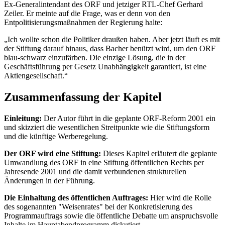
Ex-Generalintendant des ORF und jetziger RTL-Chef Gerhard
Zeiler. Er meinte auf die Frage, was er denn von den
Entpolitisierungsmaßnahmen der Regierung halte:
„Ich wollte schon die Politiker draußen haben. Aber jetzt läuft es mit
der Stiftung darauf hinaus, dass Bacher benützt wird, um den ORF
blau-schwarz einzufärben. Die einzige Lösung, die in der
Geschäftsführung per Gesetz Unabhängigkeit garantiert, ist eine
Aktiengesellschaft.“
Zusammenfassung der Kapitel
Einleitung:
Der Autor führt in die geplante ORF-Reform 2001 ein
und skizziert die wesentlichen Streitpunkte wie die Stiftungsform
und die künftige Werberegelung.
Der ORF wird eine Stiftung:
Dieses Kapitel erläutert die geplante
Umwandlung des ORF in eine Stiftung öffentlichen Rechts per
Jahresende 2001 und die damit verbundenen strukturellen
Änderungen in der Führung.
Die Einhaltung des öffentlichen Auftrages:
Hier wird die Rolle
des sogenannten "Weisenrates" bei der Konkretisierung des
Programmauftrags sowie die öffentliche Debatte um anspruchsvolle
Inhalte im Hauptabendprogramm diskutiert.