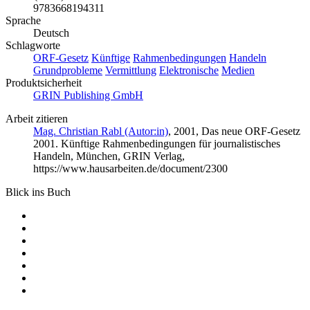
9783668194311
Sprache
Deutsch
Schlagworte
ORF-Gesetz
Künftige
Rahmenbedingungen
Handeln
Grundprobleme
Vermittlung
Elektronische
Medien
Produktsicherheit
GRIN Publishing GmbH
Arbeit zitieren
Mag. Christian Rabl (Autor:in)
, 2001, Das neue ORF-Gesetz
2001. Künftige Rahmenbedingungen für journalistisches
Handeln, München, GRIN Verlag,
https://www.hausarbeiten.de/document/2300
Blick ins Buch