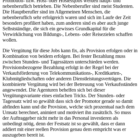
Promotion- bzw. Host- oder Hostessjobs werden haupt- und
nebenberuflich betrieben. Die Nebenberufler sind meist Studenten.
Die Hauptberufler sind im Allgemeinen Menschen, die
nebenberuflich sehr erfolgreich waren und sich im Laufe der Zeit
besonders profiliert haben, zum anderen sind es aber auch junge
Selbstständige, die sich ein gewisses Grundkapital für die
Verwirklichung von Bildungs-, Lebens- oder Reisezielen schaffen
wollen.
Die Vergütung für diese Jobs kann fix, als Provision erfolgen oder in
Kombination von beidem erfolgen. Bei fester Bezahlung muss
zwischen Stunden- und Tagessätzen unterschieden werden.
Provisionsbezogene Bezahlung erfolgt in der Regel bei der
Verkaufsförderung von Telekommunikations-, Kreditkarten-,
Klubmitgliedschaften oder anderen Dienstleistungsverträgen. Die
kombinierte Vergütung wird bei der Betreuung von Verkaufsständen
angewendet. Die Agenturen behelfen sich bei dieser
Vergütungsvariante eines einfachen Tricks. Der Stunden- oder
Tagessatz wird so gewählt dass sich der Promotor gerade so damit
abfinden kann und die Provision, welche sich prozentual nach dem
Umsatz berechnet, animiert und motiviert ihn zusätzlich. So muss
der Auftraggeber nicht mehr in das Personal investieren als
unbedingt nötig, denn der Festsatz ist so gewählt, dass er dann
addiert mit einer reellen Provision genau dem entspricht was er
auszugeben bereit ist.