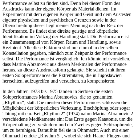
Performance selbst zu finden sind. Denn bei dieser Form des
Ausdrucks kann der eigene Körper als Material dienen. Im
Experiment mit dem eigenen Körper und Geist und dem Austesten
eigener physischen und psychischen Grenzen sowie in der
Überschreitung dieser liegt meiner Meinung nach der Reiz der
Performance. Es findet eine direkte geistige und körperliche
Identifikation im Vollzug der Handlung statt. Die Performance ist
ein Zusammenspiel von Körper, Raum und Handlung, sowie
Rezipient. Alle diese Faktoren sind nur einmal in der selben
Konstellation gegeben, nämlich zum Zeitpunkt der Performance
selbst. Die Performance ist vergänglich. Ich könnte mir vorstellen,
dass Marina Abramovic aus diesen Merkmalen der Performance
heraus, zu dieser Ausdrucksform gelangte. Sie scheint mit ihren
ersten Soloperformances die Extremitäten, die in Jugoslawien
herrschten, aufzugreifen und versuchen, zu kompensieren.
In den Jahren 1973 bis 1975 fanden in Serbien die ersten
Soloperformances Marina Abramovics, die so genannten
„Rhythms“, statt. Die meisten dieser Performances schlossen die
Möglichkeit der körperlichen Verletzung, Erschöpfung oder sogar
Tötung mit ein. Bei „Rhythm 2“ (1974) nahm Marina Abramovic 2
verschiedene Medikamente ein: Das Erste gegen Katatonie, um die
Körperhaltung zu verändern und ein Zweites gegen Schizophrenie,
um zu beruhigen. Daraufhin fiel sie in Ohnmacht. Auch mit einer
Ohnmacht endete „Rhythm 5“, wobei sie sich Haare, Finger- und