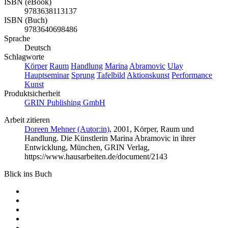
ISBN (eBook)
9783638113137
ISBN (Buch)
9783640698486
Sprache
Deutsch
Schlagworte
Körper
Raum
Handlung
Marina
Abramovic
Ulay
Hauptseminar
Sprung
Tafelbild
Aktionskunst
Performance
Kunst
Produktsicherheit
GRIN Publishing GmbH
Arbeit zitieren
Doreen Mehner (Autor:in)
, 2001, Körper, Raum und
Handlung. Die Künstlerin Marina Abramovic in ihrer
Entwicklung, München, GRIN Verlag,
https://www.hausarbeiten.de/document/2143
Blick ins Buch