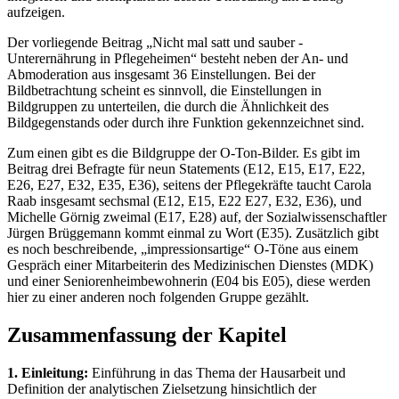
aufzeigen.
Der vorliegende Beitrag „Nicht mal satt und sauber -
Unterernährung in Pflegeheimen“ besteht neben der An- und
Abmoderation aus insgesamt 36 Einstellungen. Bei der
Bildbetrachtung scheint es sinnvoll, die Einstellungen in
Bildgruppen zu unterteilen, die durch die Ähnlichkeit des
Bildgegenstands oder durch ihre Funktion gekennzeichnet sind.
Zum einen gibt es die Bildgruppe der O-Ton-Bilder. Es gibt im
Beitrag drei Befragte für neun Statements (E12, E15, E17, E22,
E26, E27, E32, E35, E36), seitens der Pflegekräfte taucht Carola
Raab insgesamt sechsmal (E12, E15, E22 E27, E32, E36), und
Michelle Görnig zweimal (E17, E28) auf, der Sozialwissenschaftler
Jürgen Brüggemann kommt einmal zu Wort (E35). Zusätzlich gibt
es noch beschreibende, „impressionsartige“ O-Töne aus einem
Gespräch einer Mitarbeiterin des Medizinischen Dienstes (MDK)
und einer Seniorenheimbewohnerin (E04 bis E05), diese werden
hier zu einer anderen noch folgenden Gruppe gezählt.
Zusammenfassung der Kapitel
1. Einleitung:
Einführung in das Thema der Hausarbeit und
Definition der analytischen Zielsetzung hinsichtlich der