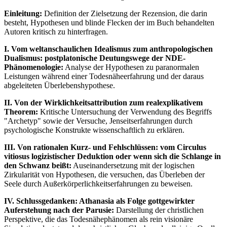
Einleitung:
Definition der Zielsetzung der Rezension, die darin
besteht, Hypothesen und blinde Flecken der im Buch behandelten
Autoren kritisch zu hinterfragen.
I. Vom weltanschaulichen Idealismus zum anthropologischen
Dualismus: postplatonische Deutungswege der NDE-
Phänomenologie:
Analyse der Hypothesen zu paranormalen
Leistungen während einer Todesnäheerfahrung und der daraus
abgeleiteten Überlebenshypothese.
II. Von der Wirklichkeitsattribution zum realexplikativem
Theorem:
Kritische Untersuchung der Verwendung des Begriffs
"Archetyp" sowie der Versuche, Jenseitserfahrungen durch
psychologische Konstrukte wissenschaftlich zu erklären.
III. Von rationalen Kurz- und Fehlschlüssen: vom Circulus
vitiosus logizistischer Deduktion oder wenn sich die Schlange in
den Schwanz beißt:
Auseinandersetzung mit der logischen
Zirkularität von Hypothesen, die versuchen, das Überleben der
Seele durch Außerkörperlichkeitserfahrungen zu beweisen.
IV. Schlussgedanken: Athanasia als Folge gottgewirkter
Auferstehung nach der Parusie:
Darstellung der christlichen
Perspektive, die das Todesnähephänomen als rein visionäre