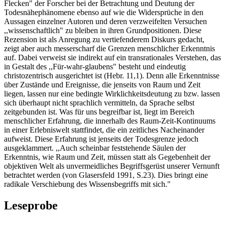
Flecken" der Forscher bei der Betrachtung und Deutung der
Todesnähephänomene ebenso auf wie die Widersprüche in den
Aussagen einzelner Autoren und deren verzweifelten Versuchen
,,wissenschaftlich" zu bleiben in ihren Grundpositionen. Diese
Rezension ist als Anregung zu vertiefenderem Diskurs gedacht,
zeigt aber auch messerscharf die Grenzen menschlicher Erkenntnis
auf. Dabei verweist sie indirekt auf ein transrationales Verstehen, das
in Gestalt des ,,Für-wahr-glaubens" besteht und eindeutig
christozentrisch ausgerichtet ist (Hebr. 11,1). Denn alle Erkenntnisse
über Zustände und Ereignisse, die jenseits von Raum und Zeit
liegen, lassen nur eine bedingte Wirklichkeitsdeutung zu bzw. lassen
sich überhaupt nicht sprachlich vermitteln, da Sprache selbst
zeitgebunden ist. Was für uns begreifbar ist, liegt im Bereich
menschlicher Erfahrung, die innerhalb des Raum-Zeit-Kontinuums
in einer Erlebniswelt stattfindet, die ein zeitliches Nacheinander
aufweist. Diese Erfahrung ist jenseits der Todesgrenze jedoch
ausgeklammert. ,,Auch scheinbar feststehende Säulen der
Erkenntnis, wie Raum und Zeit, müssen statt als Gegebenheit der
objektiven Welt als unvermeidliches Begriffsgerüst unserer Vernunft
betrachtet werden (von Glasersfeld 1991, S.23). Dies bringt eine
radikale Verschiebung des Wissensbegriffs mit sich."
Leseprobe