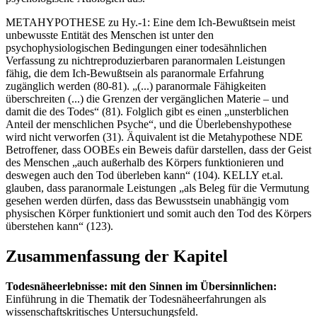
METAHYPOTHESE zu Hy.-1: Eine dem Ich-Bewußtsein meist
unbewusste Entität des Menschen ist unter den
psychophysiologischen Bedingungen einer todesähnlichen
Verfassung zu nichtreproduzierbaren paranormalen Leistungen
fähig, die dem Ich-Bewußtsein als paranormale Erfahrung
zugänglich werden (80-81). „(...) paranormale Fähigkeiten
überschreiten (...) die Grenzen der vergänglichen Materie – und
damit die des Todes“ (81). Folglich gibt es einen „unsterblichen
Anteil der menschlichen Psyche“, und die Überlebenshypothese
wird nicht verworfen (31). Äquivalent ist die Metahypothese NDE
Betroffener, dass OOBEs ein Beweis dafür darstellen, dass der Geist
des Menschen „auch außerhalb des Körpers funktionieren und
deswegen auch den Tod überleben kann“ (104). KELLY et.al.
glauben, dass paranormale Leistungen „als Beleg für die Vermutung
gesehen werden dürfen, dass das Bewusstsein unabhängig vom
physischen Körper funktioniert und somit auch den Tod des Körpers
überstehen kann“ (123).
Zusammenfassung der Kapitel
Todesnäheerlebnisse: mit den Sinnen im Übersinnlichen:
Einführung in die Thematik der Todesnäheerfahrungen als
wissenschaftskritisches Untersuchungsfeld.