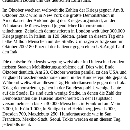
deutschem Boden und des deutschen Luftraums.
Im Oktober wachsen weltweit die Zahlen der Kriegsgegner. Am 8.
Oktober 2002 wird in New York die größte Demonstration in
Amerika seit der Ankündigung des Krieges organisiert, an der
Zehntausende überwiegend jugendlicher Demonstranten
teilnehmen. Zeitgleich demonstrieren in London weit über 300.000
Kriegsgegner. In Italien, in 120 Städten, gehen an diesem Tag eine
halbe Million Menschen auf die Straße. Umfragen zufolge sind im
Oktober 2002 80 Prozent der Italiener gegen einen US-Angriff auf
den Irak.
Die deutsche Friedensbewegung weist aber im Unterschied zu den
meisten Staaten Mobilisierungsprobleme auf. Dies wird Ende
Oktober deutlich. Am 23. Oktober werden parallel zu den USA und
England Grossdemonstrationen auch in der Bundesrepublik geplant.
Während weltweit an diesem Tag Hunderttausende gegen den Irak-
Krieg demonstrieren, gehen in der Bundesrepublik wenige Leute
auf die Straße. Es sind auch wenige Städte, in denen die Zahl der
Demonstranten die Tausend überschreitet: In der Hauptstadt
versammeln sich bis zu 30.000 Menschen, in Frankfurt am Main
5.000, in Köln 1.000, in Stuttgart und Heidelberg jeweils 900,
Dresden 700, Magdeburg 250. Hunderttausende wie in San
Francisco, Mexiko-Stadt, Seoul, Tokio werden es an diesem Tag
jedenfalls nicht.