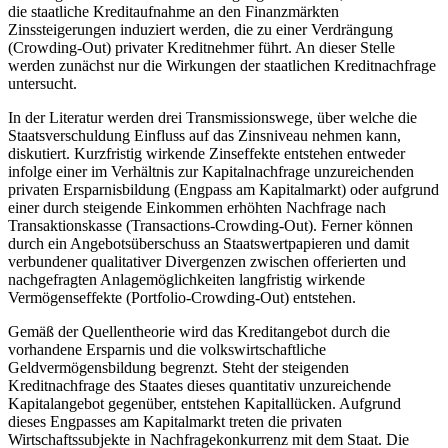
die staatliche Kreditaufnahme an den Finanzmärkten
Zinssteigerungen induziert werden, die zu einer Verdrängung
(Crowding-Out) privater Kreditnehmer führt. An dieser Stelle
werden zunächst nur die Wirkungen der staatlichen Kreditnachfrage
untersucht.
In der Literatur werden drei Transmissionswege, über welche die
Staatsverschuldung Einfluss auf das Zinsniveau nehmen kann,
diskutiert. Kurzfristig wirkende Zinseffekte entstehen entweder
infolge einer im Verhältnis zur Kapitalnachfrage unzureichenden
privaten Ersparnisbildung (Engpass am Kapitalmarkt) oder aufgrund
einer durch steigende Einkommen erhöhten Nachfrage nach
Transaktionskasse (Transactions-Crowding-Out). Ferner können
durch ein Angebotsüberschuss an Staatswertpapieren und damit
verbundener qualitativer Divergenzen zwischen offerierten und
nachgefragten Anlagemöglichkeiten langfristig wirkende
Vermögenseffekte (Portfolio-Crowding-Out) entstehen.
Gemäß der Quellentheorie wird das Kreditangebot durch die
vorhandene Ersparnis und die volkswirtschaftliche
Geldvermögensbildung begrenzt. Steht der steigenden
Kreditnachfrage des Staates dieses quantitativ unzureichende
Kapitalangebot gegenüber, entstehen Kapitallücken. Aufgrund
dieses Engpasses am Kapitalmarkt treten die privaten
Wirtschaftssubjekte in Nachfragekonkurrenz mit dem Staat. Die