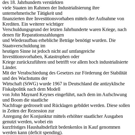
des 18. Jahrhunderts verstärkten
viele Staaten im Rahmen der Industrialisierung ihre
unternehmerische Tätigkeit und
finanzierten ihre Investitionsvorhaben mittels der Aufnahme von
Krediten. Ein weiterer wichtiger
Verschuldungsgrund der letzten Jahrhunderte waren Kriege, nach
denen für Reparationszahlungen
und Wiederaufbau erhebliche Beträge benötigt wurden. Die
Staatsverschuldung im
heutigen Sinne ist jedoch nicht auf umfangreiche
Investitionsvorhaben, Katastrophen oder
Kriege zurückzuführen und betrifft vor allem hoch industrialisierte
Länder.
Mit der Verabschiedung des Gesetzes zur Förderung der Stabilität
und des Wachstums der
Wirtschaft (StWG) wurde 1967 in Deutschland die antizyklische
Fiskalpolitik nach dem Modell
von John Maynard Keynes eingeführt, nach dem im Aufschwung
und Boom die staatliche
Nachfrage gedrosselt und Rücklagen gebildet werden. Diese sollen
in Zeiten der Rezession zur
Anregung der Konjunktur mittels erhöhter staatlicher Ausgaben
genutzt werden, wobei ein
kurzfristiges Haushaltsdefizit bedenkenlos in Kauf genommen
werden kann (deficit spending).