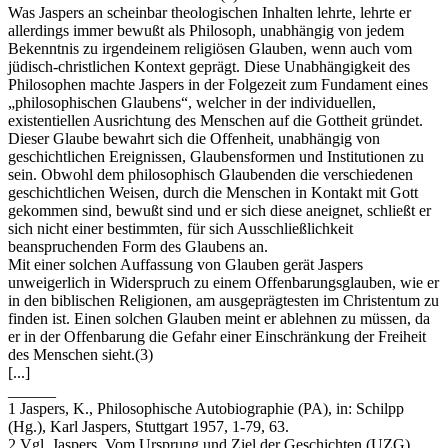
Was Jaspers an scheinbar theologischen Inhalten lehrte, lehrte er
allerdings immer bewußt als Philosoph, unabhängig von jedem
Bekenntnis zu irgendeinem religiösen Glauben, wenn auch vom
jüdisch-christlichen Kontext geprägt. Diese Unabhängigkeit des
Philosophen machte Jaspers in der Folgezeit zum Fundament eines
„philosophischen Glaubens“, welcher in der individuellen,
existentiellen Ausrichtung des Menschen auf die Gottheit gründet.
Dieser Glaube bewahrt sich die Offenheit, unabhängig von
geschichtlichen Ereignissen, Glaubensformen und Institutionen zu
sein. Obwohl dem philosophisch Glaubenden die verschiedenen
geschichtlichen Weisen, durch die Menschen in Kontakt mit Gott
gekommen sind, bewußt sind und er sich diese aneignet, schließt er
sich nicht einer bestimmten, für sich Ausschließlichkeit
beanspruchenden Form des Glaubens an.
Mit einer solchen Auffassung von Glauben gerät Jaspers
unweigerlich in Widerspruch zu einem Offenbarungsglauben, wie er
in den biblischen Religionen, am ausgeprägtesten im Christentum zu
finden ist. Einen solchen Glauben meint er ablehnen zu müssen, da
er in der Offenbarung die Gefahr einer Einschränkung der Freiheit
des Menschen sieht.(3)
[...]
______
1 Jaspers, K., Philosophische Autobiographie (PA), in: Schilpp
(Hg.), Karl Jaspers, Stuttgart 1957, 1-79, 63.
2 Vgl. Jaspers, Vom Ursprung und Ziel der Geschichten (UZG),