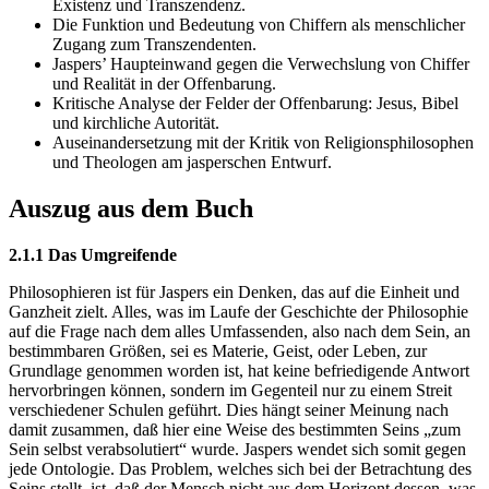
Existenz und Transzendenz.
Die Funktion und Bedeutung von Chiffern als menschlicher
Zugang zum Transzendenten.
Jaspers’ Haupteinwand gegen die Verwechslung von Chiffer
und Realität in der Offenbarung.
Kritische Analyse der Felder der Offenbarung: Jesus, Bibel
und kirchliche Autorität.
Auseinandersetzung mit der Kritik von Religionsphilosophen
und Theologen am jasperschen Entwurf.
Auszug aus dem Buch
2.1.1 Das Umgreifende
Philosophieren ist für Jaspers ein Denken, das auf die Einheit und
Ganzheit zielt. Alles, was im Laufe der Geschichte der Philosophie
auf die Frage nach dem alles Umfassenden, also nach dem Sein, an
bestimmbaren Größen, sei es Materie, Geist, oder Leben, zur
Grundlage genommen worden ist, hat keine befriedigende Antwort
hervorbringen können, sondern im Gegenteil nur zu einem Streit
verschiedener Schulen geführt. Dies hängt seiner Meinung nach
damit zusammen, daß hier eine Weise des bestimmten Seins „zum
Sein selbst verabsolutiert“ wurde. Jaspers wendet sich somit gegen
jede Ontologie. Das Problem, welches sich bei der Betrachtung des
Seins stellt, ist, daß der Mensch nicht aus dem Horizont dessen, was