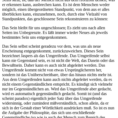
er erkennen kann, ausbrechen kann. Es ist dem Menschen weder
möglich, einen übergeordneten Standpunkt, von dem aus er alles
überblicken kann, einzunehmen, noch, durch eine Vielzahl von
Standpunkten, das geschlossene Sein rekonstruieren zu können:
Das Sein bleibt für uns ungeschlossen; Es zieht uns nach allen
Seiten ins Unbegrenzte. Es läßt immer wieder Neues als jeweils
bestimmtes Sein uns entgegenkommen.
Das Sein selbst scheint geradezu vor dem, was uns als neue
Erscheinung entgegenkommt, zurückzuweichen. Dieses Sein
bezeichnet Jaspers als das Umgreifende. Das Umgreifende selbst
kann nie Gegenstand sein, es ist nicht die Welt, das Dasein oder das
Bewußtsein. Daher kann es auch nicht abgeleitet werden. Das
Umgreifende kommt nicht von etwas Ursprünglicherem her,
sondern ist das Unüberschreitbare, über das hinaus nichts mehr ist.
Aus dem Umgreifenden kann auch nichts abgeleitet werden, da es
nicht einem Gegenständlichen entspricht. Es kündigt sich vielmehr
nur im Gegenständlichen an. Wird das Umgreifende aber gedacht,
wird es automatisch gegenständlich gedacht. Somit ist (und das
scheint paradox) eigentlich jeder Satz über das Umgreifende
widersinnig, oder zumindest mißverständlich, schon allein, da er
sich in der Gestalt einer Wörtlichkeit ausdrücken muß. So ist es nun
die Aufgabe der Philosophie, das sich uns erschließende
Gegenständliche (so wie ja auch der Mensch zum Bereich des