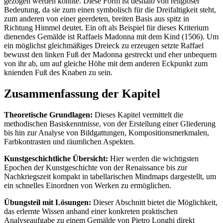
gezogen werden könnte. Diese Form ist deshalb von religiöser
Bedeutung, da sie zum einen symbolisch für die Dreifaltigkeit steht,
zum anderen von einer geerdeten, breiten Basis aus spitz in
Richtung Himmel deutet. Ein oft als Beispiel für dieses Kriterium
dienendes Gemälde ist Raffaels Madonna mit dem Kind (1506). Um
ein möglichst gleichmäßiges Dreieck zu erzeugen setzte Raffael
bewusst den linken Fuß der Madonna gestreckt und eher unbequem
von ihr ab, um auf gleiche Höhe mit dem anderen Eckpunkt zum
knienden Fuß des Knaben zu sein.
Zusammenfassung der Kapitel
Theoretische Grundlagen:
Dieses Kapitel vermittelt die
methodischen Basiskenntnisse, von der Erstellung einer Gliederung
bis hin zur Analyse von Bildgattungen, Kompositionsmerkmalen,
Farbkontrasten und räumlichen Aspekten.
Kunstgeschichtliche Übersicht:
Hier werden die wichtigsten
Epochen der Kunstgeschichte von der Renaissance bis zur
Nachkriegszeit kompakt in tabellarischen Mindmaps dargestellt, um
ein schnelles Einordnen von Werken zu ermöglichen.
Übungsteil mit Lösungen:
Dieser Abschnitt bietet die Möglichkeit,
das erlernte Wissen anhand einer konkreten praktischen
Analyseaufgabe zu einem Gemälde von Pietro Longhi direkt