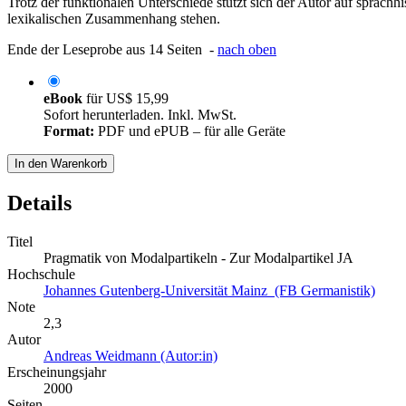
Trotz der funktionalen Unterschiede stützt sich der Autor auf sprac
lexikalischen Zusammenhang stehen.
Ende der Leseprobe aus 14 Seiten -
nach oben
eBook
für
US$ 15,99
Sofort herunterladen. Inkl. MwSt.
Format:
PDF und ePUB – für alle Geräte
In den Warenkorb
Details
Titel
Pragmatik von Modalpartikeln - Zur Modalpartikel JA
Hochschule
Johannes Gutenberg-Universität Mainz (FB Germanistik)
Note
2,3
Autor
Andreas Weidmann (Autor:in)
Erscheinungsjahr
2000
Seiten