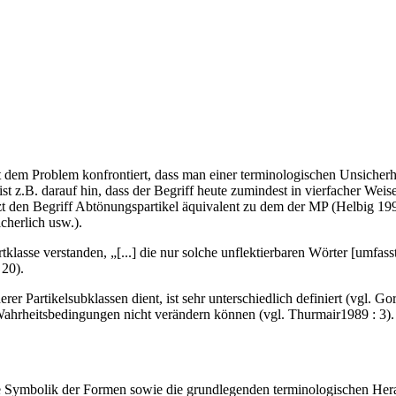
 dem Problem konfrontiert, dass man einer terminologischen Unsicherh
st z.B. darauf hin, dass der Begriff heute zumindest in vierfacher Weis
tzt den Begriff Abtönungspartikel äquivalent zu dem der MP (Helbig 199
cherlich usw.).
klasse verstanden, „[...] die nur solche unflektierbaren Wörter [umfass
 20).
r Partikelsubklassen dient, ist sehr unterschiedlich definiert (vgl. Go
 Wahrheitsbedingungen nicht verändern können (vgl. Thurmair1989 : 3).
Symbolik der Formen sowie die grundlegenden terminologischen Herau