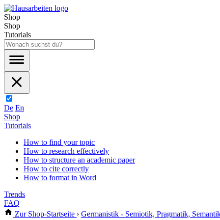
Shop
Shop
Tutorials
De
En
Shop
Tutorials
How to find your topic
How to research effectively
How to structure an academic paper
How to cite correctly
How to format in Word
Trends
FAQ
Zur Shop-Startseite
›
Germanistik - Semiotik, Pragmatik, Semanti