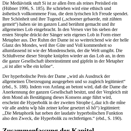
Die Mediävistik stuft Si ist ze allen êren als reines Preislied ein
(Hübner 1996, S. 185). Be schrieben wird eine ethisch und
ästhetisch vollkommene Frau, die dem lyrischen Ich Freude spendet.
Ihre Schönheit und ihre Tugend (,,schoener gebaerde, mit zühten
gemeit“) haben sie im ganzen Land berühmt gemacht und ihr
allgemeines Lob eingebracht. In den Versen vier bis sieben der
ersten Strophe drückt der Sänger sein eigenes Lob in Form einer
Metapher aus. Der Ruhm der Dame ist so weitreichend wie der helle
Glanz des Mondes, weil ihre Güte und Voll kommenheit so
allumfassend ist wie der Mondenschein, der die Welt umgibt. Die
Schlußverse dieser Strophe knüpfen wieder an das Lob an, in dem
die ganze Gesellschaft übereinstimmt und gipfeln in der Metapher
,,si ist aller wîbe ein krône“.
Der hyperbolische Preis der Dame ,,wird als Ausdruck der
allgemeinen Überzeugung ausgegeben und so zugleich legitimiert“
(ebd., S. 188). Indem von Anfang an betont wird, daß die Dame die
Anerkennung der ganzen Gesellschaft besitzt, und der Vergleich mit
dem Mond als Bestätigung dieses Konsens ange führt wird,
erscheint die Hyperbolik in der zweiten Strophe (,,daz ich die mîne
vür alle andriu wîp hân zeiner krône gesetzet sô hô“) legitimiert:
,,Die Metaphorik hat neben der laudativ hyperbolischen Funktion
also den Zweck, die Hyperbolik zu rechtfertigen.“ (ebd., S. 190).
Zusammenfassung der Kapitel