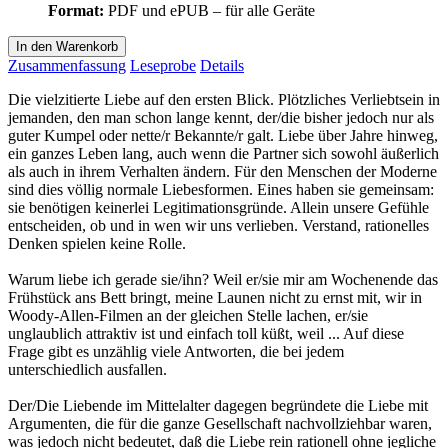
Format:
PDF und ePUB – für alle Geräte
In den Warenkorb
Zusammenfassung
Leseprobe
Details
Die vielzitierte Liebe auf den ersten Blick. Plötzliches Verliebtsein in
jemanden, den man schon lange kennt, der/die bisher jedoch nur als
guter Kumpel oder nette/r Bekannte/r galt. Liebe über Jahre hinweg,
ein ganzes Leben lang, auch wenn die Partner sich sowohl äußerlich
als auch in ihrem Verhalten ändern. Für den Menschen der Moderne
sind dies völlig normale Liebesformen. Eines haben sie gemeinsam:
sie benötigen keinerlei Legitimationsgründe. Allein unsere Gefühle
entscheiden, ob und in wen wir uns verlieben. Verstand, rationelles
Denken spielen keine Rolle.
Warum liebe ich gerade sie/ihn? Weil er/sie mir am Wochenende das
Frühstück ans Bett bringt, meine Launen nicht zu ernst mit, wir in
Woody-Allen-Filmen an der gleichen Stelle lachen, er/sie
unglaublich attraktiv ist und einfach toll küßt, weil ... Auf diese
Frage gibt es unzählig viele Antworten, die bei jedem
unterschiedlich ausfallen.
Der/Die Liebende im Mittelalter dagegen begründete die Liebe mit
Argumenten, die für die ganze Gesellschaft nachvollziehbar waren,
was jedoch nicht bedeutet, daß die Liebe rein rationell ohne jegliche