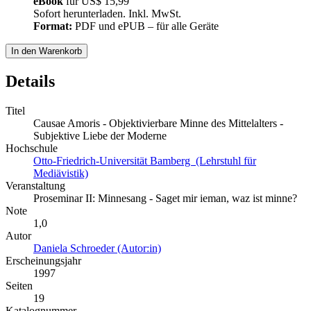
eBook
für
US$ 15,99
Sofort herunterladen. Inkl. MwSt.
Format:
PDF und ePUB – für alle Geräte
In den Warenkorb
Details
Titel
Causae Amoris - Objektivierbare Minne des Mittelalters -
Subjektive Liebe der Moderne
Hochschule
Otto-Friedrich-Universität Bamberg (Lehrstuhl für
Mediävistik)
Veranstaltung
Proseminar II: Minnesang - Saget mir ieman, waz ist minne?
Note
1,0
Autor
Daniela Schroeder (Autor:in)
Erscheinungsjahr
1997
Seiten
19
Katalognummer