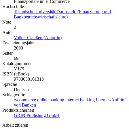
Finanzportale im E-Commerce
Hochschule
Technische Universität Darmstadt (Finanzierung und
Bankbetriebswirtschaftslehre)
Note
2
Autor
Volker Claußen (Autor:in)
Erscheinungsjahr
2000
Seiten
69
Katalognummer
V179
ISBN (eBook)
9783638101318
Sprache
Deutsch
Schlagworte
e-commerce
online banking
internet banking
Internet-Auftritt
von Banken
Produktsicherheit
GRIN Publishing GmbH
Arbeit zitieren