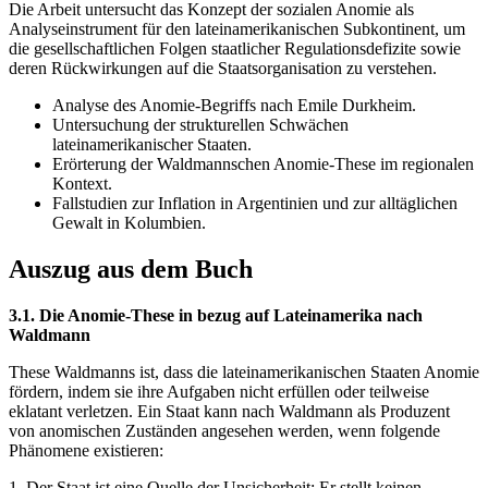
Die Arbeit untersucht das Konzept der sozialen Anomie als
Analyseinstrument für den lateinamerikanischen Subkontinent, um
die gesellschaftlichen Folgen staatlicher Regulationsdefizite sowie
deren Rückwirkungen auf die Staatsorganisation zu verstehen.
Analyse des Anomie-Begriffs nach Emile Durkheim.
Untersuchung der strukturellen Schwächen
lateinamerikanischer Staaten.
Erörterung der Waldmannschen Anomie-These im regionalen
Kontext.
Fallstudien zur Inflation in Argentinien und zur alltäglichen
Gewalt in Kolumbien.
Auszug aus dem Buch
3.1. Die Anomie-These in bezug auf Lateinamerika nach
Waldmann
These Waldmanns ist, dass die lateinamerikanischen Staaten Anomie
fördern, indem sie ihre Aufgaben nicht erfüllen oder teilweise
eklatant verletzen. Ein Staat kann nach Waldmann als Produzent
von anomischen Zuständen angesehen werden, wenn folgende
Phänomene existieren:
1. Der Staat ist eine Quelle der Unsicherheit: Er stellt keinen