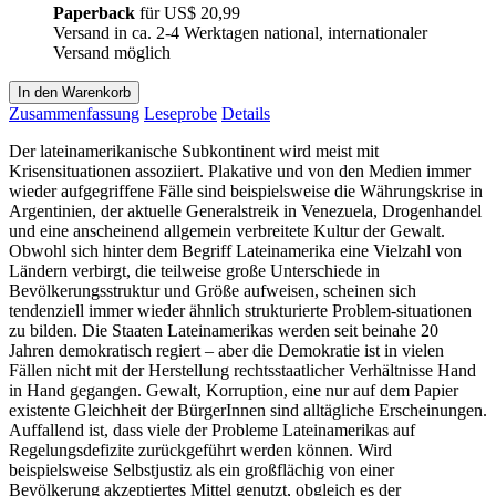
Paperback
für
US$ 20,99
Versand in ca. 2-4 Werktagen national, internationaler
Versand möglich
In den Warenkorb
Zusammenfassung
Leseprobe
Details
Der lateinamerikanische Subkontinent wird meist mit
Krisensituationen assoziiert. Plakative und von den Medien immer
wieder aufgegriffene Fälle sind beispielsweise die Währungskrise in
Argentinien, der aktuelle Generalstreik in Venezuela, Drogenhandel
und eine anscheinend allgemein verbreitete Kultur der Gewalt.
Obwohl sich hinter dem Begriff Lateinamerika eine Vielzahl von
Ländern verbirgt, die teilweise große Unterschiede in
Bevölkerungsstruktur und Größe aufweisen, scheinen sich
tendenziell immer wieder ähnlich strukturierte Problem-situationen
zu bilden. Die Staaten Lateinamerikas werden seit beinahe 20
Jahren demokratisch regiert – aber die Demokratie ist in vielen
Fällen nicht mit der Herstellung rechtsstaatlicher Verhältnisse Hand
in Hand gegangen. Gewalt, Korruption, eine nur auf dem Papier
existente Gleichheit der BürgerInnen sind alltägliche Erscheinungen.
Auffallend ist, dass viele der Probleme Lateinamerikas auf
Regelungsdefizite zurückgeführt werden können. Wird
beispielsweise Selbstjustiz als ein großflächig von einer
Bevölkerung akzeptiertes Mittel genutzt, obgleich es der