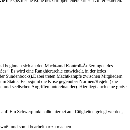
 die spezifische Rolle des Gruppenleiters kritisch zu reflektieren.
t und beginnen sich an den Macht-und Kontroll-Äußerungen des
es“. Es wird eine Ranghierarchie entwickelt, in der jedes
oder Sündenbocks).Dabei treten Machtkämpfe zwischen Mitgliedern
 um Status. Es beginnt die Krise gegenüber Normen/Regeln ( die
und seelischen Angriffen untereinander). Hier liegt auch eine große
auf. Ein Schwerpunkt sollte hierbei auf Tätigkeiten gelegt werden,
ewußt und somit bearbeitbar zu machen.