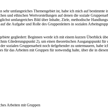
in sehr umfangreiches Themengebiet ist, habe ich mich auf bestimmte i
chen und ethischen Wertvorstellungen auf denen die soziale Gruppenar
glichst umfangreiches Bild über Inhalte, Ziele, methodische Handlungs
it auf die Aufgabe und Rolle des Gruppenleiters in sozialen Arbeitsgrupp
gebiete gegliedert: Beginnen werde ich mit einem kurzen Überblick übe
chnis Gliederungspunkt 2), um einen theoretischen Ausgangspunkt für d
 der sozialen Gruppenarbeit noch tiefgehender zu untermauern, habe i
h es für das Arbeiten mit Gruppen für notwendig halte, über die in di
ches Arbeiten mit Gruppen