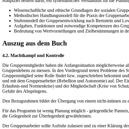
Hauptziel besteht darin, ein systematisches Verständnis für die Planu
Wissenschaftliche und ethische Grundlagen der sozialen Grupp
Methodisches Handlungsmodell für die Praxis der Gruppenarbe
Stufenmodell der Gruppenentwicklung nach Bernstein und Lo
Aufgaben, Funktionen und notwendige Kompetenzen des Grupp
Bedeutung von Wertvorstellungen und Zielbestimmungen in de
Auszug aus dem Buch
4.2. Machtkampf und Kontrolle
Die Gruppenmitglieder haben die Anfangssituation möglicherweise al
Gruppenlebens zu messen. In den Vordergrund treten Probleme des Sta
Gruppenmitglied seine Rolle findet bzw. zugeschrieben bekommt und
und mit dem Gruppenarbeiter (Rebellion und Autonomie) auf. Der Ein
Erlaubnis-und Normenkrise) und der Mitgliedschaft (Krise von Schutz
Gefahr des Abspringens.
Den Bezugsrahmen bildet der Übergang von einem nicht-intimen zu 
Für das Programm ist wenig Planung möglich - gelegentliche Pannen, 
die Gelegenheit zur Überlegenheit gewährleisten.
Der Gruppenarbeiter sollte Aufruhr zulassen und zu einer Klärung d