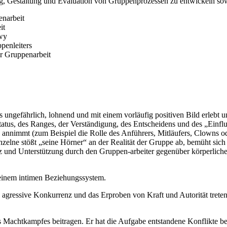
ng, Gestaltung und Evaluation von Gruppenprozessen zu entwickeln sowie
enarbeit
it
wy
enleiters
r Gruppenarbeit
s ungefährlich, lohnend und mit einem vorläufig positiven Bild erleb
tus, des Ranges, der Verständigung, des Entscheidens und des „Einfluß
 annimmt (zum Beispiel die Rolle des Anführers, Mitläufers, Clowns 
zelne stößt „seine Hörner“ an der Realität der Gruppe ab, bemüht sich
 und Unterstützung durch den Gruppen-arbeiter gegenüber körperlichen 
einem intimen Beziehungssystem.
agressive Konkurrenz und das Erproben von Kraft und Autorität treten 
es Machtkampfes beitragen. Er hat die Aufgabe entstandene Konflikte b