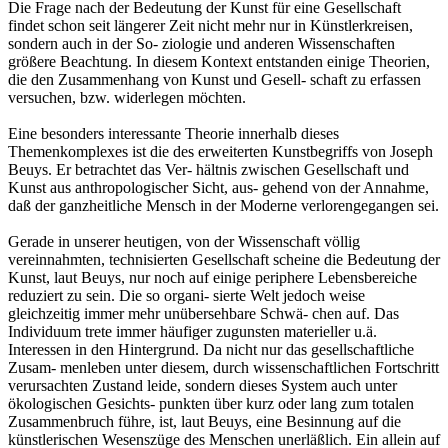
Die Frage nach der Bedeutung der Kunst für eine Gesellschaft
findet schon seit längerer Zeit nicht mehr nur in Künstlerkreisen,
sondern auch in der So- ziologie und anderen Wissenschaften
größere Beachtung. In diesem Kontext entstanden einige Theorien,
die den Zusammenhang von Kunst und Gesell- schaft zu erfassen
versuchen, bzw. widerlegen möchten.
Eine besonders interessante Theorie innerhalb dieses
Themenkomplexes ist die des erweiterten Kunstbegriffs von Joseph
Beuys. Er betrachtet das Ver- hältnis zwischen Gesellschaft und
Kunst aus anthropologischer Sicht, aus- gehend von der Annahme,
daß der ganzheitliche Mensch in der Moderne verlorengegangen sei.
Gerade in unserer heutigen, von der Wissenschaft völlig
vereinnahmten, technisierten Gesellschaft scheine die Bedeutung der
Kunst, laut Beuys, nur noch auf einige periphere Lebensbereiche
reduziert zu sein. Die so organi- sierte Welt jedoch weise
gleichzeitig immer mehr unübersehbare Schwä- chen auf. Das
Individuum trete immer häufiger zugunsten materieller u.ä.
Interessen in den Hintergrund. Da nicht nur das gesellschaftliche
Zusam- menleben unter diesem, durch wissenschaftlichen Fortschritt
verursachten Zustand leide, sondern dieses System auch unter
ökologischen Gesichts- punkten über kurz oder lang zum totalen
Zusammenbruch führe, ist, laut Beuys, eine Besinnung auf die
künstlerischen Wesenszüge des Menschen unerläßlich. Ein allein auf