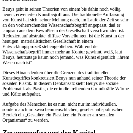
Beuys geht in seinen Theorien von einem bis dahin noch völlig
neuen, erweiterten Kunstbegriff aus. Die traditionelle Auffassung
von Kunst hat sich, seiner Meinung nach, im Laufe der Zeit so sehr
an den vorherrschenden Wissenschaftsbegriff angepasst, daß er
langsam aus dem Bewußtsein der Gesellschaft verschwunden ist.
Reduziert auf abstrakte, diffuse Vorstellungen ist die Kunst in der
heutigen, materialistischen Gesellschaft in einem
Entwicklungsprozeß stehengeblieben. Während der
Wissenschaftsbegriff immer mehr an Kontur gewinnt, weiß, laut
Beuys, heutzutage kaum noch jemand, was Kunst eigentlich „ihrem
Wesen nach ist“.
Dieses Hinausdenken über die Grenzen des traditionellen
Kunstbegriffes konkretisiert Beuys nun anhand seiner Theorie der
sozialen Plastik. In diesem Denkansatz sieht Beuys die soziale
Problematik als Plastik, die er in die treibenden Grundkräfte Wärme
und Kälte aufspaltet.
Aufgabe des Menschen ist es nun, nicht nur im individuellen,
sondern auch im zwischenmenschlichen, gesellschaftspolitischen
Bereich ein „Gestalter, ein Plastiker, ein Former am sozialen
Organismus“ zu werden.
Zusammenfassung der Kapitel