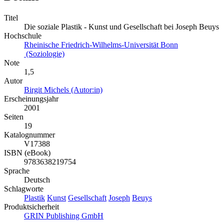
Titel
Die soziale Plastik - Kunst und Gesellschaft bei Joseph Beuys
Hochschule
Rheinische Friedrich-Wilhelms-Universität Bonn
(Soziologie)
Note
1,5
Autor
Birgit Michels (Autor:in)
Erscheinungsjahr
2001
Seiten
19
Katalognummer
V17388
ISBN (eBook)
9783638219754
Sprache
Deutsch
Schlagworte
Plastik
Kunst
Gesellschaft
Joseph
Beuys
Produktsicherheit
GRIN Publishing GmbH