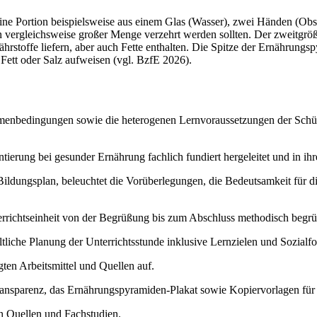
ine Portion beispielsweise aus einem Glas (Wasser), zwei Händen (Obs
 in vergleichsweise großer Menge verzehrt werden sollten. Der zweitgröß
stoffe liefern, aber auch Fette enthalten. Die Spitze der Ernährungspy
Fett oder Salz aufweisen (vgl. BzfE 2026).
Rahmenbedingungen sowie die heterogenen Lernvoraussetzungen der Schül
erung bei gesunder Ernährung fachlich fundiert hergeleitet und in ihre
ldungsplan, beleuchtet die Vorüberlegungen, die Bedeutsamkeit für die
rrichtseinheit von der Begrüßung bis zum Abschluss methodisch begründ
ltliche Planung der Unterrichtsstunde inklusive Lernzielen und Sozialf
gten Arbeitsmittel und Quellen auf.
ntransparenz, das Ernährungspyramiden-Plakat sowie Kopiervorlagen für 
en Quellen und Fachstudien.