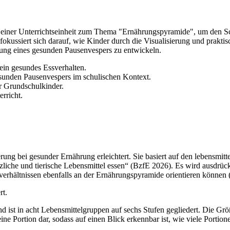
e einer Unterrichtseinheit zum Thema "Ernährungspyramide", um den Sc
okussiert sich darauf, wie Kinder durch die Visualisierung und prakti
tung eines gesunden Pausenvespers zu entwickeln.
 ein gesundes Essverhalten.
sunden Pausenvespers im schulischen Kontext.
r Grundschulkinder.
rricht.
ierung bei gesunder Ernährung erleichtert. Sie basiert auf den lebens
zliche und tierische Lebensmittel essen“ (BzfE 2026). Es wird ausdrü
erhältnissen ebenfalls an der Ernährungspyramide orientieren können 
rt.
 ist in acht Lebensmittelgruppen auf sechs Stufen gegliedert. Die Grö
eine Portion dar, sodass auf einen Blick erkennbar ist, wie viele Port