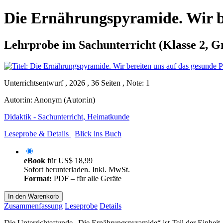
Die Ernährungspyramide. Wir be
Lehrprobe im Sachunterricht (Klasse 2, G
Unterrichtsentwurf , 2026 , 36 Seiten , Note: 1
Autor:in:
Anonym (Autor:in)
Didaktik - Sachunterricht, Heimatkunde
Leseprobe & Details
Blick ins Buch
eBook
für
US$ 18,99
Sofort herunterladen. Inkl. MwSt.
Format:
PDF – für alle Geräte
In den Warenkorb
Zusammenfassung
Leseprobe
Details
Die Unterrichtsstunde „Die Ernährungspyramide“ ist Teil der Einhei