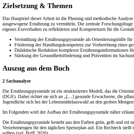
Zielsetzung & Themen
Das Hauptziel dieser Arbeit ist die Planung und methodische Analys
ausgewogene Ernährung zu vermitteln. Die zentrale Forschungsfrage f
eigenes Essverhalten zu reflektieren und Kompetenzen für die Gestal
Vermittlung der Ernährungspyramide als Orientierungshilfe für
Förderung der Handlungskompetenz zur Vorbereitung eines ge
Didaktische Reduktion komplexer Ernährungsinformationen fü
Stärkung der Gesundheitsförderung und Prävention im Sachunte
Auszug aus dem Buch
2 Sachanalyse
Die Ernährungspyramide ist ein strukturiertes Modell, das die Orient
(DGE). Dabei richtet sie sich an „[…] gesunde Erwachsene, die pflan
Jugendliche sich bei der Lebensmittelauswahl an den groben Mengenv
Im Folgenden wird der Aufbau der Ernährungspyramide näher erläute
Die Ernährungspyramide besteht aus den Farben grün, gelb und rot und
Verzehrmengen für den täglichen Speiseplan auf. Ein Rechteck stellt 
sollten (vgl. BzfE 2026).