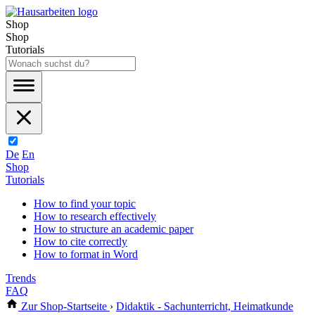
Shop
Shop
Tutorials
De
En
Shop
Tutorials
How to find your topic
How to research effectively
How to structure an academic paper
How to cite correctly
How to format in Word
Trends
FAQ
Zur Shop-Startseite
›
Didaktik - Sachunterricht, Heimatkunde