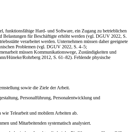
tel, funktionsfähige Hard- und Software, ein Zugang zu betrieblichen
nd Belastungen für Beschäftigte erhöht werden (vgl. DGUV 2022, S.
riebsstätte verarbeitet werden. Unternehmen müssen daher geeignete
echnischen Problemen (vgl. DGUV 2022, S. 4–5;
sammenarbeit müssen Kommunikationswege, Zuständigkeiten und
rmann/Hüneke/Rohrberg 2012, S. 61–82). Fehlende physische
mstellung sowie die Ziele der Arbeit.
gestaltung, Personalführung, Personalentwicklung und
n wie Telearbeit und mobilem Arbeiten ab.
men und Mitarbeitenden systematisch analysiert.