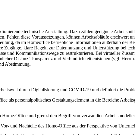
nktionierende technische Ausstattung. Dazu zählen geeignete Arbeitsmit
en. Fehlen diese Voraussetzungen, können Arbeitsabläufe erschwert u
utung, da im Homeoffice betriebliche Informationen außerhalb der Bet
here Zugänge, klare Regeln zur Datennutzung und Unterstützung bei t
zesse und Kommunikationswege zu restrukturieren. Bei virtueller Zu
umlicher Distanz Transparenz und Verbindlichkeit entstehen (vgl. Her
und Abstimmung.
beitswelt durch Digitalisierung und COVID-19 und definiert die Proble
ce als personalpolitisches Gestaltungselement in die Bereiche Arbeits
von Home-Office und grenzt den Begriff von verwandten Arbeitsmodelle
 Vor- und Nachteile des Home-Office aus der Perspektive von Unterneh