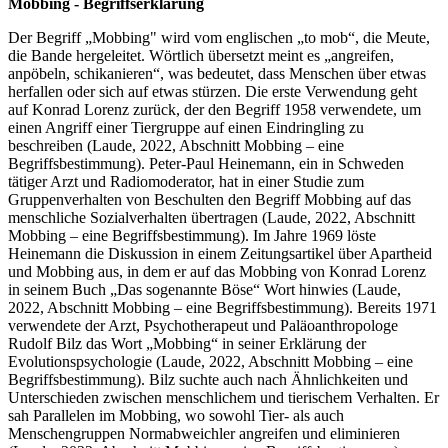
Mobbing - Begriffserklärung
Der Begriff „Mobbing" wird vom englischen „to mob“, die Meute,
die Bande hergeleitet. Wörtlich übersetzt meint es „angreifen,
anpöbeln, schikanieren“, was bedeutet, dass Menschen über etwas
herfallen oder sich auf etwas stürzen. Die erste Verwendung geht
auf Konrad Lorenz zurück, der den Begriff 1958 verwendete, um
einen Angriff einer Tiergruppe auf einen Eindringling zu
beschreiben (Laude, 2022, Abschnitt Mobbing – eine
Begriffsbestimmung). Peter-Paul Heinemann, ein in Schweden
tätiger Arzt und Radiomoderator, hat in einer Studie zum
Gruppenverhalten von Beschulten den Begriff Mobbing auf das
menschliche Sozialverhalten übertragen (Laude, 2022, Abschnitt
Mobbing – eine Begriffsbestimmung). Im Jahre 1969 löste
Heinemann die Diskussion in einem Zeitungsartikel über Apartheid
und Mobbing aus, in dem er auf das Mobbing von Konrad Lorenz
in seinem Buch „Das sogenannte Böse“ Wort hinwies (Laude,
2022, Abschnitt Mobbing – eine Begriffsbestimmung). Bereits 1971
verwendete der Arzt, Psychotherapeut und Paläoanthropologe
Rudolf Bilz das Wort „Mobbing“ in seiner Erklärung der
Evolutionspsychologie (Laude, 2022, Abschnitt Mobbing – eine
Begriffsbestimmung). Bilz suchte auch nach Ähnlichkeiten und
Unterschieden zwischen menschlichem und tierischem Verhalten. Er
sah Parallelen im Mobbing, wo sowohl Tier- als auch
Menschengruppen Normabweichler angreifen und eliminieren