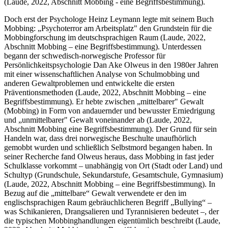
(Laude, 2022, Abschnitt Mobbing - eine Begriffsbestimmung).
Doch erst der Psychologe Heinz Leymann legte mit seinem Buch
Mobbing: „Psychoterror am Arbeitsplatz" den Grundstein für die
Mobbingforschung im deutschsprachigen Raum (Laude, 2022,
Abschnitt Mobbing – eine Begriffsbestimmung). Unterdessen
begann der schwedisch-norwegische Professor für
Persönlichkeitspsychologie Dan Ake Olweus in den 1980er Jahren
mit einer wissenschaftlichen Analyse von Schulmobbing und
anderen Gewaltproblemen und entwickelte die ersten
Präventionsmethoden (Laude, 2022, Abschnitt Mobbing – eine
Begriffsbestimmung). Er hebte zwischen „mittelbarer" Gewalt
(Mobbing) in Form von andauernder und bewusster Erniedrigung
und „unmittelbarer" Gewalt voneinander ab (Laude, 2022,
Abschnitt Mobbing eine Begriffsbestimmung). Der Grund für sein
Handeln war, dass drei norwegische Beschulte unaufhörlich
gemobbt wurden und schließlich Selbstmord begangen haben. In
seiner Recherche fand Olweus heraus, dass Mobbing in fast jeder
Schulklasse vorkommt – unabhängig von Ort (Stadt oder Land) und
Schultyp (Grundschule, Sekundarstufe, Gesamtschule, Gymnasium)
(Laude, 2022, Abschnitt Mobbing – eine Begriffsbestimmung). In
Bezug auf die „mittelbare“ Gewalt verwendete er den im
englischsprachigen Raum gebräuchlicheren Begriff „Bullying“ –
was Schikanieren, Drangsalieren und Tyrannisieren bedeutet –, der
die typischen Mobbinghandlungen eigentümlich beschreibt (Laude,