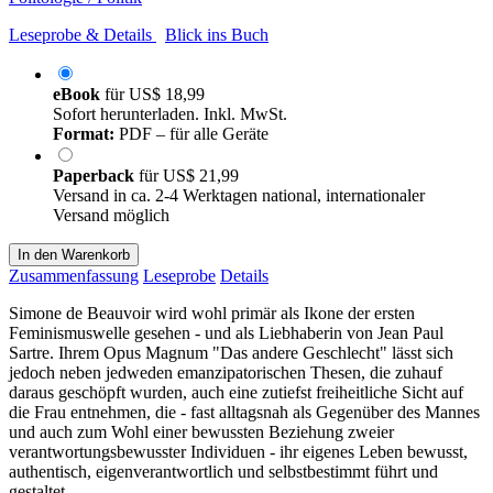
Leseprobe & Details
Blick ins Buch
eBook
für
US$ 18,99
Sofort herunterladen. Inkl. MwSt.
Format:
PDF – für alle Geräte
Paperback
für
US$ 21,99
Versand in ca. 2-4 Werktagen national, internationaler
Versand möglich
In den Warenkorb
Zusammenfassung
Leseprobe
Details
Simone de Beauvoir wird wohl primär als Ikone der ersten
Feminismuswelle gesehen - und als Liebhaberin von Jean Paul
Sartre. Ihrem Opus Magnum "Das andere Geschlecht" lässt sich
jedoch neben jedweden emanzipatorischen Thesen, die zuhauf
daraus geschöpft wurden, auch eine zutiefst freiheitliche Sicht auf
die Frau entnehmen, die - fast alltagsnah als Gegenüber des Mannes
und auch zum Wohl einer bewussten Beziehung zweier
verantwortungsbewusster Individuen - ihr eigenes Leben bewusst,
authentisch, eigenverantwortlich und selbstbestimmt führt und
gestaltet.