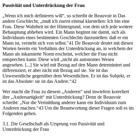
Passivität und Unterdrückung der Frau
„Wenn ich mich definieren will“, so schreibt de Beauvoir in Das
andere Geschlecht, „muß ich zuerst einmal klarstellen: Ich bin eine
Frau. Diese Wahrheit ist der Hintergrund, von dem sich jede weitere
Behauptung abheben wird. Ein Mann beginnt nie damit, sich als
Individuum eines bestimmten Geschlechts darzustellen: daß er ein
Mann ist, versteht sich von selbst."41 De Beauvoir deutet mit diesen
Worten bereits ein Verhältnis der Unterdrückung an, in welchem der
Mann als inkarnierte Norm erscheint, welcher die Frau nicht
entsprechen kann: Diese wird „nicht als autonomes Wesen
angesehen. [...] Sie wird mit Bezug auf den Mann determiniert und
differenziert, er aber nicht mit Bezug auf sie. Sie ist das
Unwesentliche gegenüber dem Wesentlichen. Er ist das Subjekt, er
ist das Absolute: sie ist das Andere.“42
Wer macht die Frau zu diesem „Anderen“ und inwiefern korreliert
ihre „Andersartigkeit“ mit Unterdrückung? Denn de Beauvoir
schreibt: „Nur die Vermittlung anderer kann ein Individuum zum
Anderen machen.“43 Um die Beantwortung dieser Fragen soll es im
Folgenden gehen.
3.1. Die Gesellschaft als Ursprung von Passivität und
Unterdrückung der Frau