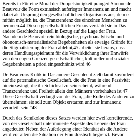
Bereits in Für eine Moral der Doppelsinnigkeit prangert Simone de
Beauvoir die Form extrinsisch auferlegter Immanenz an und macht
dabei als Ursprung den gesellschaftlichen Organismus aus, dem es
mithin möglich ist, die Transzendenz des einzelnen Menschen zu
hemmen.44 Diesen gesellschaftlichen Fokus verstärkt sie in Das
andere Geschlecht speziell in Bezug auf die Lage der Frau.
Nachdem de Beauvoir rein biologische, psychoanalytische und
ökonomisch-materialistische Begebenheiten als etwaige Gründe für
die Stigmatisierung der Frau ablehnt,45 arbeitet sie heraus, dass
deren Handlungsspielraum für die Verwirklichung ihrer Entwürfe
von den engen Grenzen gesellschaftlicher, kultureller und sozialer
Gegebenheiten a priori eingeschränkt wird.46
De Beauvoirs Kritik in Das andere Geschlecht zielt damit zuvörderst
auf die paternalistische Gesellschaft, die die Frau in eine Passivität
hineinzwängt, die ihr Schicksal zu sein scheint, während
Transzendenz und Freiheit allein den Männern vorbehalten ist.47
Diese Gesellschaft verlangt von der Frau, „die Rolle des Anderen zu
übernehmen; sie soll zum Objekt erstarren und zur Immanenz
verurteilt sein.“48
Durch das Semikolon dieses Satzes werden hier zwei korrelierende,
von der Gesellschaft unterminierte Aspekte des Lebens der Frau
angedeutet: Neben der Auferlegung einer Identität als die Andere
wird vor allem die Situation der Frau drastisch begrenzt. Bevor