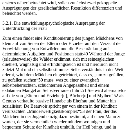
ersteres näher betrachtet wird, sollen zunächst zwei gekoppelte
Ausprägungen der gesellschaftlichen Restriktion differenziert und
beleuchtet werden.
3.2.1. Die entwicklungspsychologische Ausprägung der
Unterdrückung der Frau
Zum einen findet eine Konditionierung des jungen Mädchens von
klein auf von Seiten der Eltern oder Erzieher auf den Verzicht der
Verwirklichung von Entwürfen und die Beschränkung auf
determinierte Aufgaben und Positionen statt:49 Während der Junge
(erlaubterweise) die Wälder erklimmt, sich mit seinesgleichen
duelliert, waghalsig und erfindungsreich ist und hierdurch nicht
zuletzt Mut und ein selbstbestimmtes Selbstverständnis in der Welt
erlernt, wird dem Mädchen eingetrichtert, dass es, „um zu gefallen,
zu gefallen suchen“50 muss, was zu einer zwanghaft
selbstbeherrschten, schüchternen Angepasstheit und einem
eklatanten Mangel an Selbstvertrauen führt.51 Sie wird alternativlos
auf die von „Eltern und Erzieher[n], Bücher[n] und Mythen“52 als
Genuss verkaufte passive Hingabe als Ehefrau und Mutter hin
sozialisiert. De Beauvoir spricht gar von einem in der Kindheit
verursachten „Minderwertigkeitskomplex“53 der Frau, der das
Mädchen in der Jugend einzig dazu bestimmt, auf einen Mann zu
warten, der sie vermeintlich wieder mit dem wonnigen und
bequemen Schutz der Kindheit umhüllt, ihr Heil bringt, und in