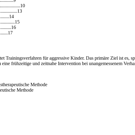
............9
..............10
.............13
.........14
............15
..........16
........17
 Trainingsverfahren für aggressive Kinder. Das primäre Ziel ist es, 
eine frühzeitige und zeitnahe Intervention bei unangemessenem Verha
stherapeutische Methode
peutische Methode