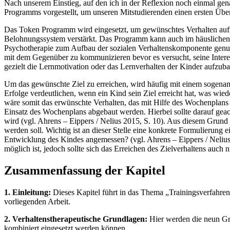
Nach unserem Einstieg, auf den ich in der Reflexion noch einmal ge
Programms vorgestellt, um unseren Mitstudierenden einen ersten Über
Das Token Programm wird eingesetzt, um gewünschtes Verhalten aufz
Belohnungssystem verstärkt. Das Programm kann auch im häuslichen Be
Psychotherapie zum Aufbau der sozialen Verhaltenskomponente genutzt
mit dem Gegenüber zu kommunizieren bevor es versucht, seine Inter
gezielt die Lernmotivation oder das Lernverhalten der Kinder aufzuba
Um das gewünschte Ziel zu erreichen, wird häufig mit einem sogenan
Erfolge verdeutlichen, wenn ein Kind sein Ziel erreicht hat, was wied
wäre somit das erwünschte Verhalten, das mit Hilfe des Wochenplans
Einsatz des Wochenplans abgebaut werden. Hierbei sollte darauf geac
wird (vgl. Ahrens – Eippers / Nelius 2015, S. 10). Aus diesem Grund
werden soll. Wichtig ist an dieser Stelle eine konkrete Formulierung ein
Entwicklung des Kindes angemessen? (vgl. Ahrens – Eippers / Nelius 
möglich ist, jedoch sollte sich das Erreichen des Zielverhaltens auch 
Zusammenfassung der Kapitel
1. Einleitung:
Dieses Kapitel führt in das Thema „Trainingsverfahren 
vorliegenden Arbeit.
2. Verhaltenstherapeutische Grundlagen:
Hier werden die neun Gru
kombiniert eingesetzt werden können.