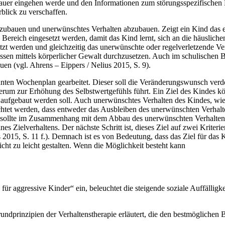
nauer eingehen werde und den Informationen zum störungsspezifischen 
blick zu verschaffen.
ubauen und unerwünschtes Verhalten abzubauen. Zeigt ein Kind das e
reich eingesetzt werden, damit das Kind lernt, sich an die häusliche
 werden und gleichzeitig das unerwünschte oder regelverletzende Verha
essen mittels körperlicher Gewalt durchzusetzen. Auch im schulisch
uen (vgl. Ahrens – Eippers / Nelius 2015, S. 9).
nten Wochenplan gearbeitet. Dieser soll die Veränderungswunsch verde
erum zur Erhöhung des Selbstwertgefühls führt. Ein Ziel des Kindes kön
 aufgebaut werden soll. Auch unerwünschtes Verhalten des Kindes, wie
htet werden, dass entweder das Ausbleiben des unerwünschten Verhalten
 sollte im Zusammenhang mit dem Abbau des unerwünschten Verhaltens ü
es Zielverhaltens. Der nächste Schritt ist, dieses Ziel auf zwei Kriterie
2015, S. 11 f.). Demnach ist es von Bedeutung, dass das Ziel für das 
nicht zu leicht gestalten. Wenn die Möglichkeit besteht kann
für aggressive Kinder“ ein, beleuchtet die steigende soziale Auffällig
ndprinzipien der Verhaltenstherapie erläutert, die den bestmöglichen