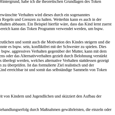
Hintergrund, habe ich die theoretischen Grundlagen des Token
rwünschte Verhalten wird dieses durch ein sogenanntes
n Regeln und Grenzen zu halten. Weiterhin kann es auch in der
lten abbauen. Ein Beispiel hierfür wäre, dass das Kind lernt zuerst
en Bereich kann das Token Programm verwendet werden, um bspw.
utlichen und somit auch die Motivation des Kindes steigern und die
nte es bspw. sein, konfliktfrei mit der Schwester zu spielen. Dies
 bspw. aggressives Verhalten gegenüber der Mutter, kann mit dem
s oder das Alternativverhalten gezielt durch Belohnung verstärkt
berlegt werden, welches alternative Verhalten stattdessen gezeigt
n zu überprüfen. Ist das formulierte Ziel realistisch und der
Kind erreichbar ist und somit das selbständige Sammeln von Token
keit von Kindern und Jugendlichen und skizziert den Aufbau der
 Behandlungserfolg durch Maßnahmen gewährleisten, die einzeln oder