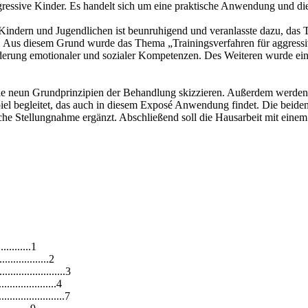
aggressive Kinder. Es handelt sich um eine praktische Anwendung und di
on Kindern und Jugendlichen ist beunruhigend und veranlasste dazu, das
ll. Aus diesem Grund wurde das Thema „Trainingsverfahren für aggress
erung emotionaler und sozialer Kompetenzen. Des Weiteren wurde eine s
die neun Grundprinzipien der Behandlung skizzieren. Außerdem werden 
ispiel begleitet, das auch in diesem Exposé Anwendung findet. Die b
ische Stellungnahme ergänzt. Abschließend soll die Hausarbeit mit eine
............1
...............2
..................3
...............4
.................7