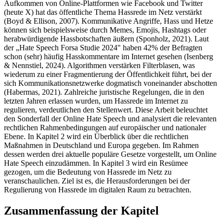
Aufkommen von Online-Plattformen wie Facebook und Twitter
(heute X) hat das öffentliche Thema Hassrede im Netz verstärkt
(Boyd & Ellison, 2007). Kommunikative Angriffe, Hass und Hetze
können sich beispielsweise durch Memes, Emojis, Hashtags oder
herabwürdigende Hassbotschaften äußern (Sponholz, 2021). Laut
der „Hate Speech Forsa Studie 2024" haben 42% der Befragten
schon (sehr) häufig Hasskommentare im Internet gesehen (Isenberg
& Nennstiel, 2024). Algorithmen verstärken Filterblasen, was
wiederum zu einer Fragmentierung der Öffentlichkeit führt, bei der
sich Kommunikationsnetzwerke dogmatisch voneinander abschotten
(Habermas, 2021). Zahlreiche juristische Regelungen, die in den
letzten Jahren erlassen wurden, um Hassrede im Internet zu
regulieren, verdeutlichen den Stellenwert. Diese Arbeit beleuchtet
den Sonderfall der Online Hate Speech und analysiert die relevanten
rechtlichen Rahmenbedingungen auf europäischer und nationaler
Ebene. In Kapitel 2 wird ein Überblick über die rechtlichen
Maßnahmen in Deutschland und Europa gegeben. Im Rahmen
dessen werden drei aktuelle populäre Gesetze vorgestellt, um Online
Hate Speech einzudämmen. In Kapitel 3 wird ein Resümee
gezogen, um die Bedeutung von Hassrede im Netz zu
veranschaulichen. Ziel ist es, die Herausforderungen bei der
Regulierung von Hassrede im digitalen Raum zu betrachten.
Zusammenfassung der Kapitel