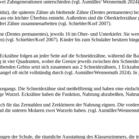
 zwei Zahngenerationen unterschieden (vgl. Aumüller/ Wennemuth 2024)
i), die späteren Zähne als bleibende Zähne (Dentes permanentes) bez
ass ein leichter Überbiss entsteht. Außerdem sind die Oberkieferzähne
drei Zähne zusammenarbeiten (vgl. Schiebler/Korf 2007).
e (Dentes permanentes), jeweils 16 im Ober- und Unterkiefer. Sie werd
 (vgl. Schiebler/Korf 2007). Kinder bis zum Schulalter besitzen hin
e Eckzähne folgen an jeder Seite auf die Schneidezähne, während die B
g in vier Quadranten, wobei die Grenze jeweils zwischen den Schneidez
ibenden Gebiss setzt sich zusammen aus 2 Schneidezähnen, 1 Eckzahn
mangel oft nicht vollständig durch (vgl. Aumüller/Wennemuth 2024). I
organgs. Die Schneidezähne sind meißelförmig und haben eine einfach
nge Wurzel. Eckzähne haben die Funktion, Nahrung abzubeißen, Nahrun
ch für das Zermahlen und Zerkleinern der Nahrung eignen. Die vorde
und die unteren Molaren zwei Wurzeln haben. (vgl. Aumüller/Wennemut
gen der Schule, die räumliche Ausstattung des Klassenzimmers, die i