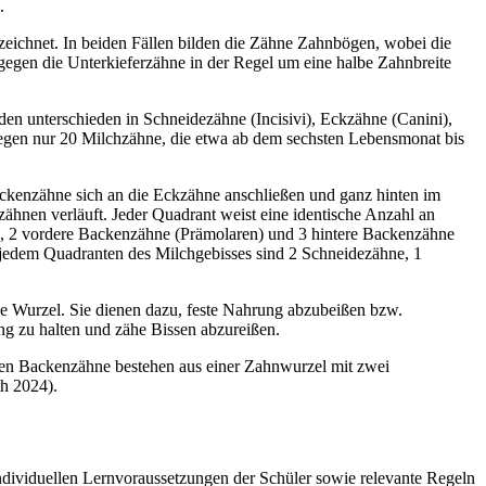
.
eichnet. In beiden Fällen bilden die Zähne Zahnbögen, wobei die
 gegen die Unterkieferzähne in der Regel um eine halbe Zahnbreite
en unterschieden in Schneidezähne (Incisivi), Eckzähne (Canini),
gegen nur 20 Milchzähne, die etwa ab dem sechsten Lebensmonat bis
ackenzähne sich an die Eckzähne anschließen und ganz hinten im
ähnen verläuft. Jeder Quadrant weist eine identische Anzahl an
, 2 vordere Backenzähne (Prämolaren) und 3 hintere Backenzähne
n jedem Quadranten des Milchgebisses sind 2 Schneidezähne, 1
e Wurzel. Sie dienen dazu, feste Nahrung abzubeißen bzw.
g zu halten und zähe Bissen abzureißen.
ren Backenzähne bestehen aus einer Zahnwurzel mit zwei
h 2024).
ndividuellen Lernvoraussetzungen der Schüler sowie relevante Regeln