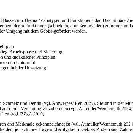
rste Klasse zum Thema "Zahntypen und Funktionen" dar. Das primäre Ziel
nen, deren Funktionen (schneiden, abreißen, mahlen) zuordnen und d
ller Umgang mit dem Gebiss gefördert werden.
ehrplan
stieg, Arbeitsphase und Sicherung
n und didaktischer Prinzipien
nzen im Unterricht
ungen bei der Umsetzung
en Schmelz und Dentin (vgl. Antwerpes/ Reh 2025). Sie sind in der 
el auf deren Verdauung vorzubereiten (vgl. Aumüller/Wennemuth 2024)
schen (vgl. BZgA 2010).
urch drei Merkmale gekennzeichnet ist (vgl. Aumüller/Wennemuth 2024)
rscheiden, je nach ihrer Lage und Aufgabe im Gebiss. Zudem sind Zähn