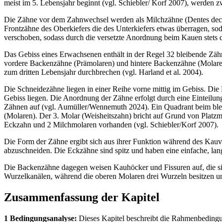
meist im 5. Lebensjahr beginnt (vgl. Schiebler/ Korf 2007), werden
Die Zähne vor dem Zahnwechsel werden als Milchzähne (Dentes decidu
Frontzähne des Oberkiefers die des Unterkiefers etwas überragen, sod
verschoben, sodass durch die versetzte Anordnung beim Kauen stets 
Das Gebiss eines Erwachsenen enthält in der Regel 32 bleibende Zähn
vordere Backenzähne (Prämolaren) und hintere Backenzähne (Molaren)
zum dritten Lebensjahr durchbrechen (vgl. Harland et al. 2004).
Die Schneidezähne liegen in einer Reihe vorne mittig im Gebiss. Di
Gebiss liegen. Die Anordnung der Zähne erfolgt durch eine Einteilun
Zähnen auf (vgl. Aumüller/Wennemuth 2024). Ein Quadrant beim ble
(Molaren). Der 3. Molar (Weisheitszahn) bricht auf Grund von Platz
Eckzahn und 2 Milchmolaren vorhanden (vgl. Schiebler/Korf 2007).
Die Form der Zähne ergibt sich aus ihrer Funktion während des Kauv
abzuschneiden. Die Eckzähne sind spitz und haben eine einfache, la
Die Backenzähne dagegen weisen Kauhöcker und Fissuren auf, die si
Wurzelkanälen, während die oberen Molaren drei Wurzeln besitzen 
Zusammenfassung der Kapitel
1 Bedingungsanalyse:
Dieses Kapitel beschreibt die Rahmenbedingun