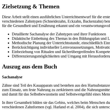
Zielsetzung & Themen
Diese Arbeit stellt einen ausführlichen Unterrichtsentwurf für die e
verschiedenen Zahntypen (Schneidezahn, Eckzahn, Backenzahn) benen
für die Gesundheit und Ernährung erkannt und ein verantwortungsvo
Detaillierte Sachanalyse der Zahntypen und ihrer Funktionen
Didaktische Einbettung des Themas in den Bildungsplan und L
Methodische Planung der Unterrichtsstunde, einschließlich Ein
Berücksichtigung individueller Lernvoraussetzungen, Motivatio
Einbeziehung von Ritualen und fächerübergreifenden Kompete
Differenzierungsmöglichkeiten und Umgang mit Herausforder
Auszug aus dem Buch
Sachanalyse
Zähne sind Teil des Kauapparats und bestehen aus den Hartsubstanz
zum Einsatz, um feste Nahrung zu zerkleinern und die Nahrungsmitt
und damit für das Selbstbewusstsein und Selbstwertgefühl eines Men
In ihrer Gesamtheit bilden sie das Gebiss, welches beim Menschen d
verschiedenen Zahnformen (vgl. Harland et al. 2004), die sich unte