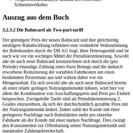
Schienenverkehrs
Auszug aus dem Buch
3.2.3.2 Die Bahncard als Two-part-tariff
Der günstigere Preis der neuen Bahncard und ihre gleichzeitig
niedrigere Rabattwirkung reflektiert eine veränderte Wahrnehmung
der Bahnkunden durch die DB AG bzgl. ihrer Heterogenität und ist
nach wie vor ein wichtiges Mittel der Preisdiskriminierung. Sowohl
alte als auch neue Bahncard kennzeichnen sich durch die (pro
Periode) einmalige Zahlung eines fixen Betrags und die dadurch
erworbene Reduzierung der variablen Fahrtkosten um einen
bestimmten Prozentsatz aus und wirken daher wie ein
Mengenrabatt. Da sich sowohl alte als auch neue Bahncard bereits
ab einer relativ geringen Nutzungsintensität lohnen, wird hier vor
allem die Kombination von Anschaffungspreis und Preis pro Einheit
besprochen. Zweigeteilte Tarife sind als Preisdiskriminierung 2.
Grades einzuordnen, da sich der durchschnittlich gezahlte Preis mit
der Nutzungsintensität ändert. Daher zahlt der Kunde mit einer
geringeren Nachfrage nach Bahnfahrten mehr pro einzelne
Fahrkarte als der Kunde mit einer starken Nachfrage. Dies zwingt
den Konsumenten zur Offenbarung seiner Nutzungsintensität und
marginalen Zahlungsbereitschaft.