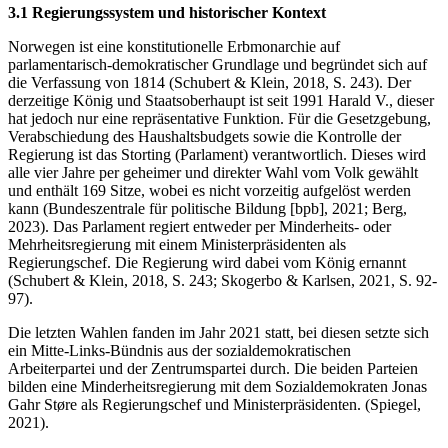
3.1 Regierungssystem und historischer Kontext
Norwegen ist eine konstitutionelle Erbmonarchie auf
parlamentarisch-demokratischer Grundlage und begründet sich auf
die Verfassung von 1814 (Schubert & Klein, 2018, S. 243). Der
derzeitige König und Staatsoberhaupt ist seit 1991 Harald V., dieser
hat jedoch nur eine repräsentative Funktion. Für die Gesetzgebung,
Verabschiedung des Haushaltsbudgets sowie die Kontrolle der
Regierung ist das Storting (Parlament) verantwortlich. Dieses wird
alle vier Jahre per geheimer und direkter Wahl vom Volk gewählt
und enthält 169 Sitze, wobei es nicht vorzeitig aufgelöst werden
kann (Bundeszentrale für politische Bildung [bpb], 2021; Berg,
2023). Das Parlament regiert entweder per Minderheits- oder
Mehrheitsregierung mit einem Ministerpräsidenten als
Regierungschef. Die Regierung wird dabei vom König ernannt
(Schubert & Klein, 2018, S. 243; Skogerbo & Karlsen, 2021, S. 92-
97).
Die letzten Wahlen fanden im Jahr 2021 statt, bei diesen setzte sich
ein Mitte-Links-Bündnis aus der sozialdemokratischen
Arbeiterpartei und der Zentrumspartei durch. Die beiden Parteien
bilden eine Minderheitsregierung mit dem Sozialdemokraten Jonas
Gahr Støre als Regierungschef und Ministerpräsidenten. (Spiegel,
2021).