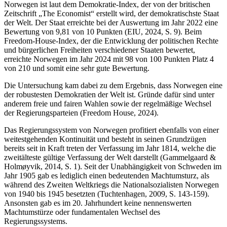
Norwegen ist laut dem Demokratie-Index, der von der britischen
Zeitschrift „The Economist“ erstellt wird, der demokratischste Staat
der Welt. Der Staat erreichte bei der Auswertung im Jahr 2022 eine
Bewertung von 9,81 von 10 Punkten (EIU, 2024, S. 9). Beim
Freedom-House-Index, der die Entwicklung der politischen Rechte
und bürgerlichen Freiheiten verschiedener Staaten bewertet,
erreichte Norwegen im Jahr 2024 mit 98 von 100 Punkten Platz 4
von 210 und somit eine sehr gute Bewertung.
Die Untersuchung kam dabei zu dem Ergebnis, dass Norwegen eine
der robustesten Demokratien der Welt ist. Gründe dafür sind unter
anderem freie und fairen Wahlen sowie der regelmäßige Wechsel
der Regierungsparteien (Freedom House, 2024).
Das Regierungssystem von Norwegen profitiert ebenfalls von einer
weitestgehenden Kontinuität und besteht in seinen Grundzügen
bereits seit in Kraft treten der Verfassung im Jahr 1814, welche die
zweitälteste gültige Verfassung der Welt darstellt (Gammelgaard &
Holmøyvik, 2014, S. 1). Seit der Unabhängigkeit von Schweden im
Jahr 1905 gab es lediglich einen bedeutenden Machtumsturz, als
während des Zweiten Weltkriegs die Nationalsozialisten Norwegen
von 1940 bis 1945 besetzten (Tuchtenhagen, 2009, S. 143-159).
Ansonsten gab es im 20. Jahrhundert keine nennenswerten
Machtumstürze oder fundamentalen Wechsel des
Regierungssystems.