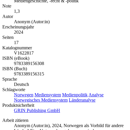
Mediengeschichte, -recht & -politik
Note
1,3
Autor
Anonym (Autor:in)
Erscheinungsjahr
2024
Seiten
17
Katalognummer
V1622817
ISBN (eBook)
9783389156308
ISBN (Buch)
9783389156315
Sprache
Deutsch
Schlagworte
Norwegen
Mediensystem
Medienpolitik
Analyse
Norwegisches Mediensystem
Länderanalyse
Produktsicherheit
GRIN Publishing GmbH
Arbeit zitieren
Anonym (Autor:in)
, 2024, Norwegen als Vorbild für andere