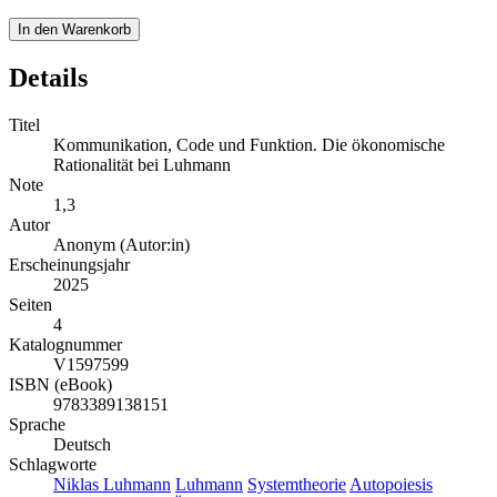
In den Warenkorb
Details
Titel
Kommunikation, Code und Funktion. Die ökonomische
Rationalität bei Luhmann
Note
1,3
Autor
Anonym (Autor:in)
Erscheinungsjahr
2025
Seiten
4
Katalognummer
V1597599
ISBN (eBook)
9783389138151
Sprache
Deutsch
Schlagworte
Niklas Luhmann
Luhmann
Systemtheorie
Autopoiesis