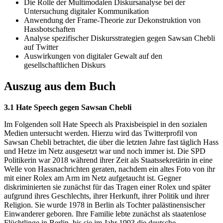
Die Rolle der Multimodalen Diskursanalyse bei der
Untersuchung digitaler Kommunikation
Anwendung der Frame-Theorie zur Dekonstruktion von
Hassbotschaften
Analyse spezifischer Diskursstrategien gegen Sawsan Chebli
auf Twitter
Auswirkungen von digitaler Gewalt auf den
gesellschaftlichen Diskurs
Auszug aus dem Buch
3.1 Hate Speech gegen Sawsan Chebli
Im Folgenden soll Hate Speech als Praxisbeispiel in den sozialen
Medien untersucht werden. Hierzu wird das Twitterprofil von
Sawsan Chebli betrachtet, die über die letzten Jahre fast täglich Hass
und Hetze im Netz ausgesetzt war und noch immer ist. Die SPD
Politikerin war 2018 während ihrer Zeit als Staatssekretärin in eine
Welle von Hassnachrichten geraten, nachdem ein altes Foto von ihr
mit einer Rolex am Arm im Netz aufgetaucht ist. Gegner
diskriminierten sie zunächst für das Tragen einer Rolex und später
aufgrund ihres Geschlechts, ihrer Herkunft, ihrer Politik und ihrer
Religion. Sie wurde 1978 in Berlin als Tochter palästinensischer
Einwanderer geboren. Ihre Familie lebte zunächst als staatenlose
Flüchtlinge in Berlin, bis sie im Jahr 1993 die deutsche