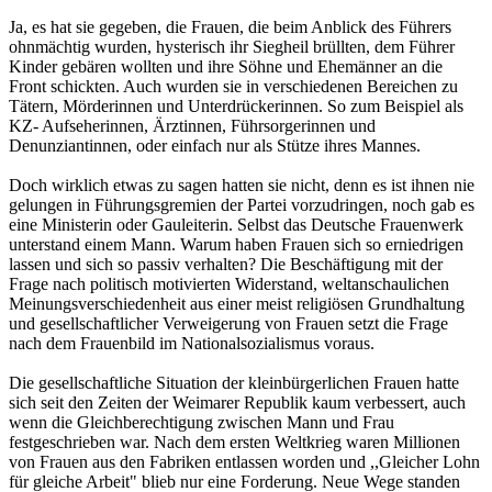
Ja, es hat sie gegeben, die Frauen, die beim Anblick des Führers
ohnmächtig wurden, hysterisch ihr Siegheil brüllten, dem Führer
Kinder gebären wollten und ihre Söhne und Ehemänner an die
Front schickten. Auch wurden sie in verschiedenen Bereichen zu
Tätern, Mörderinnen und Unterdrückerinnen. So zum Beispiel als
KZ- Aufseherinnen, Ärztinnen, Führsorgerinnen und
Denunziantinnen, oder einfach nur als Stütze ihres Mannes.
Doch wirklich etwas zu sagen hatten sie nicht, denn es ist ihnen nie
gelungen in Führungsgremien der Partei vorzudringen, noch gab es
eine Ministerin oder Gauleiterin. Selbst das Deutsche Frauenwerk
unterstand einem Mann. Warum haben Frauen sich so erniedrigen
lassen und sich so passiv verhalten? Die Beschäftigung mit der
Frage nach politisch motivierten Widerstand, weltanschaulichen
Meinungsverschiedenheit aus einer meist religiösen Grundhaltung
und gesellschaftlicher Verweigerung von Frauen setzt die Frage
nach dem Frauenbild im Nationalsozialismus voraus.
Die gesellschaftliche Situation der kleinbürgerlichen Frauen hatte
sich seit den Zeiten der Weimarer Republik kaum verbessert, auch
wenn die Gleichberechtigung zwischen Mann und Frau
festgeschrieben war. Nach dem ersten Weltkrieg waren Millionen
von Frauen aus den Fabriken entlassen worden und ,,Gleicher Lohn
für gleiche Arbeit" blieb nur eine Forderung. Neue Wege standen