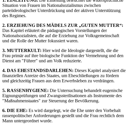
1. EINLEITUNG:
Die Einleitung beleuchtet die widersprüchliche
Situation von Frauen im Nationalsozialismus zwischen
parteiideologischer Unterdrückung und der aktiven Unterstützung
des Regimes.
2. ERZIEHUNG DES MÄDELS ZUR „GUTEN MUTTER“:
Das Kapitel erläutert die pädagogischen Vorstellungen der
Nationalsozialisten, die auf die Erziehung zur Volksgemeinschaft
und die Rolle der Mutter fokussiert waren.
3. MUTTERKULT:
Hier wird die Ideologie dargestellt, die die
Frau primär auf ihre biologische Funktion der Vermehrung und den
Dienst am "Führer" und am Volk reduzierte.
4. DAS EHESTANDSDARLEHEN:
Dieses Kapitel analysiert die
finanziellen Anreize des Staates, um Eheschließungen zu fördern
und gleichzeitig Frauen aus dem Erwerbsleben zu verdrängen.
5. RASSENHYGIENE:
Die Untersuchung behandelt eugenische
Eignungsprüfungen und Zwangssterilisationen als Instrumente des
"Maßnahmenstaates" zur Steuerung der Bevölkerung.
6. DIE EHE:
Es wird dargelegt, wie die Ehe unter den Vorbehalt
rassenpolitischer Anforderungen gestellt und die Frau rechtlich dem
Mann untergeordnet wurde.