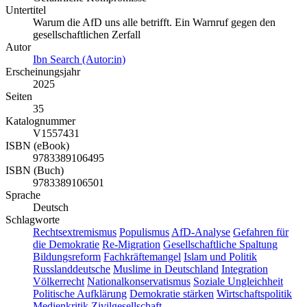
Untertitel
Warum die AfD uns alle betrifft. Ein Warnruf gegen den
gesellschaftlichen Zerfall
Autor
Ibn Search (Autor:in)
Erscheinungsjahr
2025
Seiten
35
Katalognummer
V1557431
ISBN (eBook)
9783389106495
ISBN (Buch)
9783389106501
Sprache
Deutsch
Schlagworte
Rechtsextremismus
Populismus
AfD-Analyse
Gefahren für
die Demokratie
Re-Migration
Gesellschaftliche Spaltung
Bildungsreform
Fachkräftemangel
Islam und Politik
Russlanddeutsche
Muslime in Deutschland
Integration
Völkerrecht
Nationalkonservatismus
Soziale Ungleichheit
Politische Aufklärung
Demokratie stärken
Wirtschaftspolitik
Medienkritik
Zivilgesellschaft