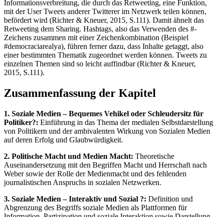
Informationsverbreitung, die durch das Retweeting, eine Funktion,
mit der User Tweets anderer Twitterer im Netzwerk teilen können,
befördert wird (Richter & Kneuer, 2015, S.111). Damit ähnelt das
Retweeting dem Sharing. Hashtags, also das Verwenden des #-
Zeichens zusammen mit einer Zeichenkombination (Beispiel
#democraciarealya), führen ferner dazu, dass Inhalte getaggt, also
einer bestimmten Thematik zugeordnet werden können. Tweets zu
einzelnen Themen sind so leicht auffindbar (Richter & Kneuer,
2015, S.111).
Zusammenfassung der Kapitel
1. Soziale Medien – Bequemes Vehikel oder Schleudersitz für
Politiker?:
Einführung in das Thema der medialen Selbstdarstellung
von Politikern und der ambivalenten Wirkung von Sozialen Medien
auf deren Erfolg und Glaubwürdigkeit.
2. Politische Macht und Medien Macht:
Theoretische
Auseinandersetzung mit den Begriffen Macht und Herrschaft nach
Weber sowie der Rolle der Medienmacht und des fehlenden
journalistischen Anspruchs in sozialen Netzwerken.
3. Soziale Medien – Interaktiv und Sozial ?:
Definition und
Abgrenzung des Begriffs soziale Medien als Plattformen für
Information, Partizipation und soziale Interaktion sowie Darstellung