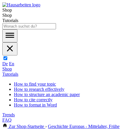
Shop
Shop
Tutorials
De
En
Shop
Tutorials
How to find your topic
How to research effectively
How to structure an academic paper
How to cite correctly
How to format in Word
Trends
FAQ
Zur Shop-Startseite
›
Geschichte Europas - Mittelalter, Frühe