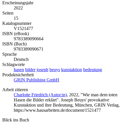
Erscheinungsjahr
2022
Seiten
15
Katalognummer
V1521477
ISBN (eBook)
9783389090664
ISBN (Buch)
9783389090671
Sprache
Deutsch
Schlagworte
hasen
bilder
joseph
beuys
kunstaktion
bedeutung
Produktsicherheit
GRIN Publishing GmbH
Arbeit zitieren
Charlotte Friedrich (Autor:in)
, 2022, "Wie man dem toten
Hasen die Bilder erklärt". Joseph Beuys' provokative
Kunstaktion und ihre Bedeutung, München, GRIN Verlag,
https://www.hausarbeiten.de/document/1521477
Blick ins Buch