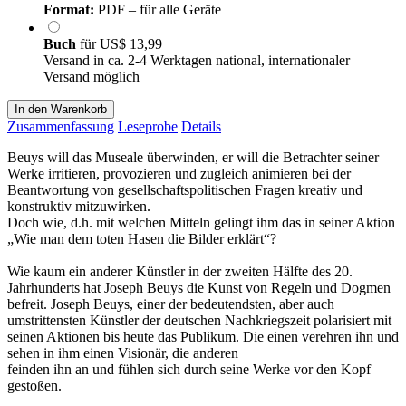
Format:
PDF – für alle Geräte
Buch
für
US$ 13,99
Versand in ca. 2-4 Werktagen national, internationaler
Versand möglich
In den Warenkorb
Zusammenfassung
Leseprobe
Details
Beuys will das Museale überwinden, er will die Betrachter seiner
Werke irritieren, provozieren und zugleich animieren bei der
Beantwortung von gesellschaftspolitischen Fragen kreativ und
konstruktiv mitzuwirken.
Doch wie, d.h. mit welchen Mitteln gelingt ihm das in seiner Aktion
„Wie man dem toten Hasen die Bilder erklärt“?
Wie kaum ein anderer Künstler in der zweiten Hälfte des 20.
Jahrhunderts hat Joseph Beuys die Kunst von Regeln und Dogmen
befreit. Joseph Beuys, einer der bedeutendsten, aber auch
umstrittensten Künstler der deutschen Nachkriegszeit polarisiert mit
seinen Aktionen bis heute das Publikum. Die einen verehren ihn und
sehen in ihm einen Visionär, die anderen
feinden ihn an und fühlen sich durch seine Werke vor den Kopf
gestoßen.