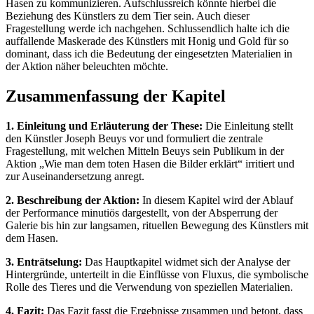
Hasen zu kommunizieren. Aufschlussreich könnte hierbei die
Beziehung des Künstlers zu dem Tier sein. Auch dieser
Fragestellung werde ich nachgehen. Schlussendlich halte ich die
auffallende Maskerade des Künstlers mit Honig und Gold für so
dominant, dass ich die Bedeutung der eingesetzten Materialien in
der Aktion näher beleuchten möchte.
Zusammenfassung der Kapitel
1. Einleitung und Erläuterung der These:
Die Einleitung stellt
den Künstler Joseph Beuys vor und formuliert die zentrale
Fragestellung, mit welchen Mitteln Beuys sein Publikum in der
Aktion „Wie man dem toten Hasen die Bilder erklärt“ irritiert und
zur Auseinandersetzung anregt.
2. Beschreibung der Aktion:
In diesem Kapitel wird der Ablauf
der Performance minutiös dargestellt, von der Absperrung der
Galerie bis hin zur langsamen, rituellen Bewegung des Künstlers mit
dem Hasen.
3. Enträtselung:
Das Hauptkapitel widmet sich der Analyse der
Hintergründe, unterteilt in die Einflüsse von Fluxus, die symbolische
Rolle des Tieres und die Verwendung von speziellen Materialien.
4. Fazit:
Das Fazit fasst die Ergebnisse zusammen und betont, dass