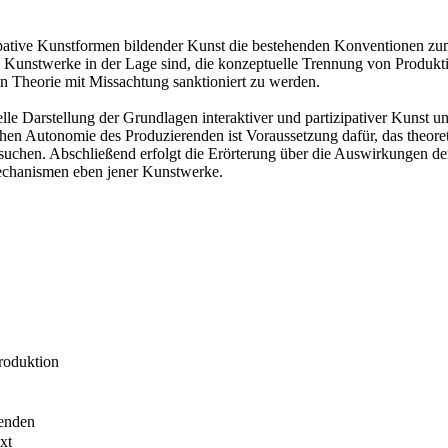
tizipative Kunstformen bildender Kunst die bestehenden Konventionen 
ive Kunstwerke in der Lage sind, die konzeptuelle Trennung von Produ
 Theorie mit Missachtung sanktioniert zu werden.
elle Darstellung der Grundlagen interaktiver und partizipativer Kunst
hen Autonomie des Produzierenden ist Voraussetzung dafür, das theore
ntersuchen. Abschließend erfolgt die Erörterung über die Auswirkungen
mechanismen eben jener Kunstwerke.
Produktion
renden
xt