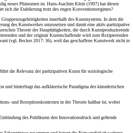
ständig neues Phänomen ist. Hans-Joachim Klein (1997) hat diesen
ärt sich die Etablierung trotz des engen Konventionsregimes?
on Gruppenzugehörigkeiten innerhalb des Kunstsystems. In dem die
ierung des Kunstwerkes umzusetzen und damit eine aktiv-partizipative
rschen Theorie der Haupttätigkeiten, die durch Kunstproduzierende
duzierenden und der originär Kunstschaffende wird zum Rezipierenden
vant (vgl. Becker 2017: 36), weil das geschaffene Kunstwerk nicht in
ührt die Relevanz der partizipativen Kunst für soziologische
on und hinterfragt das aufklärerische Paradigma des künstlerischen
ions- und Rezeptionskontexten in der Theorie haltbar ist, wobei
ve Einbindung des Publikums den Innovationsdruck und geltende
hen Erkenntnisse zusammen und betont die Notwendigkeit weiterer