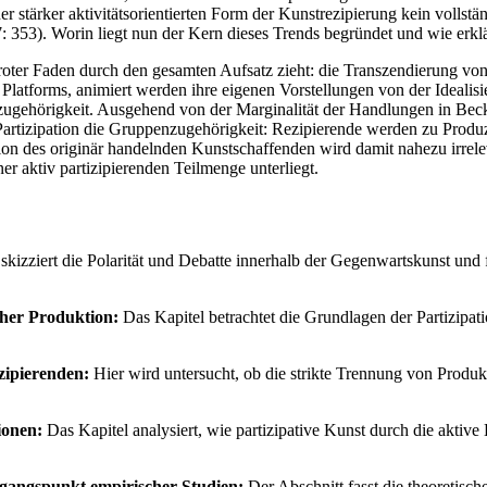
iner stärker aktivitätsorientierten Form der Kunstrezipierung kein voll
: 353). Worin liegt nun der Kern dieses Trends begründet und wie erkl
 roter Faden durch den gesamten Aufsatz zieht: die Transzendierung v
Platforms, animiert werden ihre eigenen Vorstellungen von der Idealis
ehörigkeit. Ausgehend von der Marginalität der Handlungen in Becke
ve Partizipation die Gruppenzugehörigkeit: Rezipierende werden zu Pro
ion des originär handelnden Kunstschaffenden wird damit nahezu irrele
r aktiv partizipierenden Teilmenge unterliegt.
skizziert die Polarität und Debatte innerhalb der Gegenwartskunst und f
cher Produktion:
Das Kapitel betrachtet die Grundlagen der Partizipati
zipierenden:
Hier wird untersucht, ob die strikte Trennung von Produkt
ionen:
Das Kapitel analysiert, wie partizipative Kunst durch die akti
sgangspunkt empirischer Studien:
Der Abschnitt fasst die theoretisc