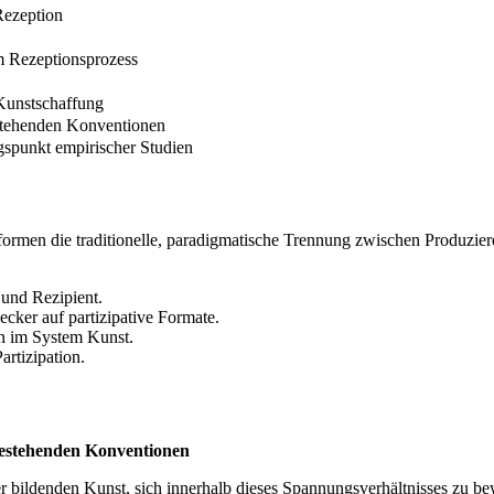
Rezeption
m Rezeptionsprozess
 Kunstschaffung
estehenden Konventionen
gspunkt empirischer Studien
nstformen die traditionelle, paradigmatische Trennung zwischen Produ
 und Rezipient.
ker auf partizipative Formate.
n im System Kunst.
rtizipation.
bestehenden Konventionen
der bildenden Kunst, sich innerhalb dieses Spannungsverhältnisses zu 