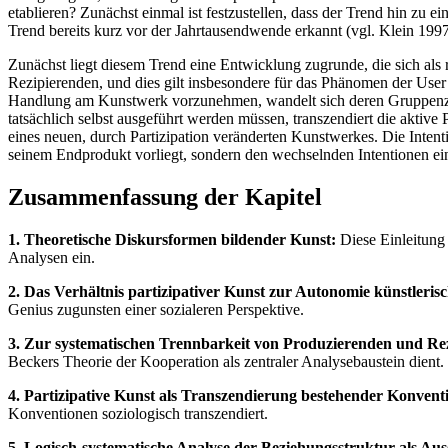
etablieren? Zunächst einmal ist festzustellen, dass der Trend hin zu e
Trend bereits kurz vor der Jahrtausendwende erkannt (vgl. Klein 1997
Zunächst liegt diesem Trend eine Entwicklung zugrunde, die sich als
Rezipierenden, und dies gilt insbesondere für das Phänomen der User 
Handlung am Kunstwerk vorzunehmen, wandelt sich deren Gruppenzug
tatsächlich selbst ausgeführt werden müssen, transzendiert die akti
eines neuen, durch Partizipation veränderten Kunstwerkes. Die Intent
seinem Endprodukt vorliegt, sondern den wechselnden Intentionen eine
Zusammenfassung der Kapitel
1. Theoretische Diskursformen bildender Kunst:
Diese Einleitung 
Analysen ein.
2. Das Verhältnis partizipativer Kunst zur Autonomie künstleris
Genius zugunsten einer sozialeren Perspektive.
3. Zur systematischen Trennbarkeit von Produzierenden und Re
Beckers Theorie der Kooperation als zentraler Analysebaustein dient.
4. Partizipative Kunst als Transzendierung bestehender Konvent
Konventionen soziologisch transzendiert.
5. Logisch-systematische Analyse der Beziehungsstruktur als Au