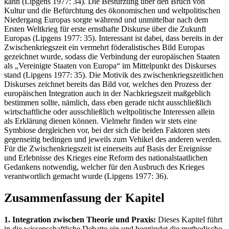
kann (Lipgens 1977: 34). Die Bestürzung über den Bruch von
Kultur und die Befürchtung des ökonomischen und weltpolitischen
Niedergang Europas sorgte während und unmittelbar nach dem
Ersten Weltkrieg für erste ernsthafte Diskurse über die Zukunft
Europas (Lipgens 1977: 35). Interessant ist dabei, dass bereits in der
Zwischenkriegszeit ein vermehrt föderalistisches Bild Europas
gezeichnet wurde, sodass die Verbindung der europäischen Staaten
als „Vereinigte Staaten von Europa“ im Mittelpunkt des Diskurses
stand (Lipgens 1977: 35). Die Motivik des zwischenkriegszeitlichen
Diskurses zeichnet bereits das Bild vor, welches den Prozess der
europäischen Integration auch in der Nachkriegszeit maßgeblich
bestimmen sollte, nämlich, dass eben gerade nicht ausschließlich
wirtschaftliche oder ausschließlich weltpolitische Interessen allein
als Erklärung dienen können. Vielmehr finden wir stets eine
Symbiose dergleichen vor, bei der sich die beiden Faktoren stets
gegenseitig bedingen und jeweils zum Vehikel des anderen werden.
Für die Zwischenkriegszeit ist einerseits auf Basis der Ereignisse
und Erlebnisse des Krieges eine Reform des nationalstaatlichen
Gedankens notwendig, welcher für den Ausbruch des Krieges
verantwortlich gemacht wurde (Lipgens 1977: 36).
Zusammenfassung der Kapitel
1. Integration zwischen Theorie und Praxis:
Dieses Kapitel führt
in die wissenschaftliche Debatte ein und begründet die methodische