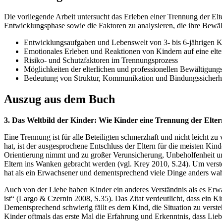
Die vorliegende Arbeit untersucht das Erleben einer Trennung der Elte
Entwicklungsphase sowie die Faktoren zu analysieren, die ihre Bewä
Entwicklungsaufgaben und Lebenswelt von 3- bis 6-jährigen 
Emotionales Erleben und Reaktionen von Kindern auf eine elte
Risiko- und Schutzfaktoren im Trennungsprozess
Möglichkeiten der elterlichen und professionellen Bewältigung
Bedeutung von Struktur, Kommunikation und Bindungssicherh
Auszug aus dem Buch
3. Das Weltbild der Kinder: Wie Kinder eine Trennung der Elter
Eine Trennung ist für alle Beteiligten schmerzhaft und nicht leicht z
hat, ist der ausgesprochene Entschluss der Eltern für die meisten Kind
Orientierung nimmt und zu großer Verunsicherung, Unbeholfenheit un
Eltern ins Wanken gebracht werden (vgl. Krey 2010, S.24). Um verst
hat als ein Erwachsener und dementsprechend viele Dinge anders wah
Auch von der Liebe haben Kinder ein anderes Verständnis als es Erwa
ist“ (Largo & Czernin 2008, S.35). Das Zitat verdeutlicht, dass ein Ki
Dementsprechend schwierig fällt es dem Kind, die Situation zu verste
Kinder oftmals das erste Mal die Erfahrung und Erkenntnis, dass Lieb