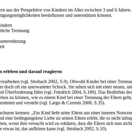
rn aus der Perspektive von Kindern im Alter zwischen 3 und 6 Jahren. Zi
ltigungsmöglichkeiten beeinflussen und unterstützen können.
Kindern
rliche Trennung
sunterstützung
eit
n erleben und darauf reagieren
u verarbeiten (vgl. Strobach 2002, S.9). Obwohl Kinder bei einer Trennu
er doch oft ein unerwarteter Schock. Sie sehen sich mit einer neuen, un
d Überforderung führt (vgl. Friedrich 2004, S.189). Das Bedürfnis de
ehen zu können, wie es einem Kind bei einer Trennung der Eltern geht
rnimmt und versteht (vgl. Largo & Czernin 2008, S.35).
chsene kennen: „Ein Kind liebt seine Eltern aus einer inneren Notwend
nd eine bedingungslose Liebe zu seinen Eltern erlebt, die es nicht infra
hen, wenn ihm versucht wird zu erklären, dass die Eltern sich nun nich
e etwas ist, das aufhören kann (vgl. Strobach 2002, S.10).