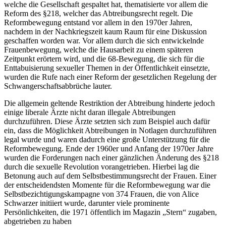
welche die Gesellschaft gespaltet hat, thematisierte vor allem die
Reform des §218, welcher das Abtreibungsrecht regelt. Die
Reformbewegung entstand vor allem in den 1970er Jahren,
nachdem in der Nachkriegszeit kaum Raum für eine Diskussion
geschaffen worden war. Vor allem durch die sich entwickelnde
Frauenbewegung, welche die Hausarbeit zu einem späteren
Zeitpunkt erörtern wird, und die 68-Bewegung, die sich für die
Enttabuisierung sexueller Themen in der Öffentlichkeit einsetzte,
wurden die Rufe nach einer Reform der gesetzlichen Regelung der
Schwangerschaftsabbrüche lauter.
Die allgemein geltende Restriktion der Abtreibung hinderte jedoch
einige liberale Ärzte nicht daran illegale Abtreibungen
durchzuführen. Diese Ärzte setzten sich zum Beispiel auch dafür
ein, dass die Möglichkeit Abtreibungen in Notlagen durchzuführen
legal wurde und waren dadurch eine große Unterstützung für die
Reformbewegung. Ende der 1960er und Anfang der 1970er Jahre
wurden die Forderungen nach einer gänzlichen Änderung des §218
durch die sexuelle Revolution vorangetrieben. Hierbei lag die
Betonung auch auf dem Selbstbestimmungsrecht der Frauen. Einer
der entscheidendsten Momente für die Reformbewegung war die
Selbstbezichtigungskampagne von 374 Frauen, die von Alice
Schwarzer initiiert wurde, darunter viele prominente
Persönlichkeiten, die 1971 öffentlich im Magazin „Stern“ zugaben,
abgetrieben zu haben