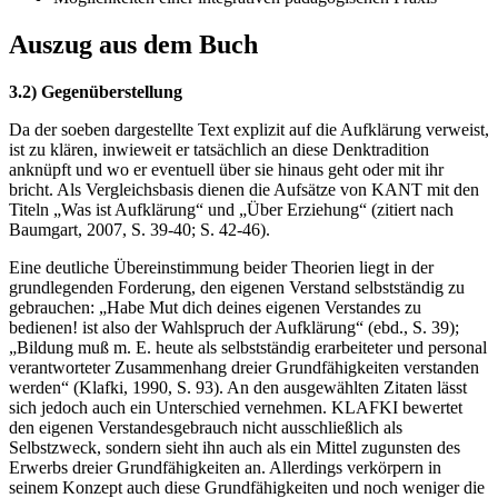
Auszug aus dem Buch
3.2) Gegenüberstellung
Da der soeben dargestellte Text explizit auf die Aufklärung verweist,
ist zu klären, inwieweit er tatsächlich an diese Denktradition
anknüpft und wo er eventuell über sie hinaus geht oder mit ihr
bricht. Als Vergleichsbasis dienen die Aufsätze von KANT mit den
Titeln „Was ist Aufklärung“ und „Über Erziehung“ (zitiert nach
Baumgart, 2007, S. 39-40; S. 42-46).
Eine deutliche Übereinstimmung beider Theorien liegt in der
grundlegenden Forderung, den eigenen Verstand selbstständig zu
gebrauchen: „Habe Mut dich deines eigenen Verstandes zu
bedienen! ist also der Wahlspruch der Aufklärung“ (ebd., S. 39);
„Bildung muß m. E. heute als selbstständig erarbeiteter und personal
verantworteter Zusammenhang dreier Grundfähigkeiten verstanden
werden“ (Klafki, 1990, S. 93). An den ausgewählten Zitaten lässt
sich jedoch auch ein Unterschied vernehmen. KLAFKI bewertet
den eigenen Verstandesgebrauch nicht ausschließlich als
Selbstzweck, sondern sieht ihn auch als ein Mittel zugunsten des
Erwerbs dreier Grundfähigkeiten an. Allerdings verkörpern in
seinem Konzept auch diese Grundfähigkeiten und noch weniger die