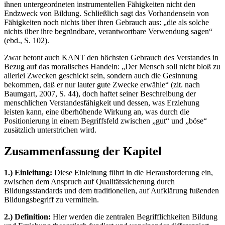
ihnen untergeordneten instrumentellen Fähigkeiten nicht den
Endzweck von Bildung. Schließlich sagt das Vorhandensein von
Fähigkeiten noch nichts über ihren Gebrauch aus: „die als solche
nichts über ihre begründbare, verantwortbare Verwendung sagen“
(ebd., S. 102).
Zwar betont auch KANT den höchsten Gebrauch des Verstandes in
Bezug auf das moralisches Handeln: „Der Mensch soll nicht bloß zu
allerlei Zwecken geschickt sein, sondern auch die Gesinnung
bekommen, daß er nur lauter gute Zwecke erwähle“ (zit. nach
Baumgart, 2007, S. 44), doch haftet seiner Beschreibung der
menschlichen Verstandesfähigkeit und dessen, was Erziehung
leisten kann, eine überhöhende Wirkung an, was durch die
Positionierung in einem Begriffsfeld zwischen „gut“ und „böse“
zusätzlich unterstrichen wird.
Zusammenfassung der Kapitel
1.) Einleitung:
Diese Einleitung führt in die Herausforderung ein,
zwischen dem Anspruch auf Qualitätssicherung durch
Bildungsstandards und dem traditionellen, auf Aufklärung fußenden
Bildungsbegriff zu vermitteln.
2.) Definition:
Hier werden die zentralen Begrifflichkeiten Bildung