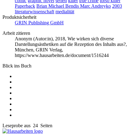
comic
graphic novel
serien
killer
true crime
torso killer
Paperback
Brian Michael Bendis
Marc Andreyko
2003
literaturwissenschaft
medialität
Produktsicherheit
GRIN Publishing GmbH
Arbeit zitieren
Anonym (Autor:in)
, 2018, Wie wirken sich diverse
Darstellungsästhetiken auf die Rezeption des Inhalts aus?,
München, GRIN Verlag,
https://www.hausarbeiten.de/document/1516244
Blick ins Buch
Leseprobe aus 24 Seiten