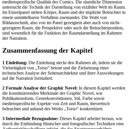
medienspezifische Qualität des Comics. Die räumliche Dimension
untersucht die Technik der Darstellung von erzählter Welt im Raum.
Im Einzelpanel stehen Körper, Raum und der implizite Betrachter in
einem unmittelbaren Verhältnis zueinander. Die Wahl von
Bildausschnitt, also von im Panel gezeigtem aber auch von nicht-
gezeigtem Raum, die Perspektive oder auch die Betrachterposition,
sind wesentlich für die Funktion der Raumdarstellung im Rahmen
der Narration.
Zusammenfassung der Kapitel
1 Einleitung:
Die Einleitung steckt den Rahmen ab, indem sie die
Vielseitigkeit von „Torso“ betont und die Zielsetzung einer
technischen Analyse der Seitenarchitektur und ihrer Auswirkungen
auf die Narration formuliert.
2 Formale Analyse der Graphic Novel:
In diesem Kapitel werden
die konstituierenden Merkmale der Graphic Novel, wie
Publikationsform, Genrekonventionen, Stil, Farbe sowie
medienspezifische Aspekte von Zeit und Raum, theoretisch
beleuchtet und anhand des Werks „Torso“ konkretisiert.
3 Intermediale Bezugnahme:
Dieses Kapitel arbeitet heraus, wie
durch die Einbindung filmischer und fotografischer Techniken eine
Authentizitätsschaffung erfolgt, die das Spannungsverhältnis