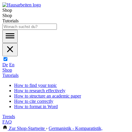
Shop
Shop
Tutorials
De
En
Shop
Tutorials
How to find your topic
How to research effectively
How to structure an academic paper
How to cite correctly
How to format in Word
Trends
FAQ
Zur Shop-Startseite
›
Germanistik - Komparatistik,