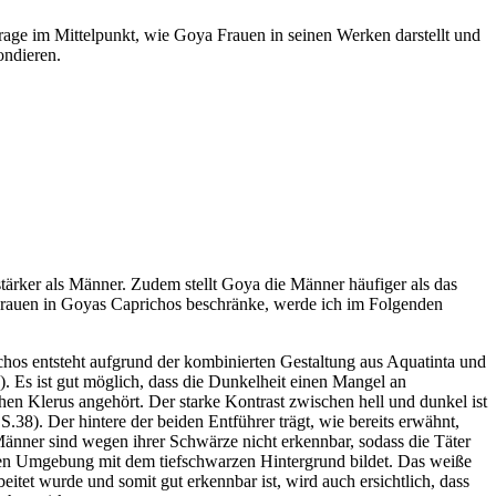
frage im Mittelpunkt, wie Goya Frauen in seinen Werken darstellt und
ondieren.
stärker als Männer. Zudem stellt Goya die Männer häufiger als das
r Frauen in Goyas Caprichos beschränke, werde ich im Folgenden
chos entsteht aufgrund der kombinierten Gestaltung aus Aquatinta und
. Es ist gut möglich, dass die Dunkelheit einen Mangel an
hen Klerus angehört. Der starke Kontrast zwischen hell und dunkel ist
38). Der hintere der beiden Entführer trägt, wie bereits erwähnt,
änner sind wegen ihrer Schwärze nicht erkennbar, sodass die Täter
klen Umgebung mit dem tiefschwarzen Hintergrund bildet. Das weiße
itet wurde und somit gut erkennbar ist, wird auch ersichtlich, dass