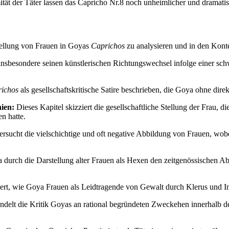
mität der Täter lassen das Capricho Nr.8 noch unheimlicher und dramati
stellung von Frauen in Goyas
Caprichos
zu analysieren und in den Konte
, insbesondere seinen künstlerischen Richtungswechsel infolge einer s
ichos
als gesellschaftskritische Satire beschrieben, die Goya ohne dir
nien:
Dieses Kapitel skizziert die gesellschaftliche Stellung der Frau, d
n hatte.
rsucht die vielschichtige und oft negative Abbildung von Frauen, wobe
durch die Darstellung alter Frauen als Hexen den zeitgenössischen Abe
ert, wie Goya Frauen als Leidtragende von Gewalt durch Klerus und Inqui
delt die Kritik Goyas an rational begründeten Zweckehen innerhalb de