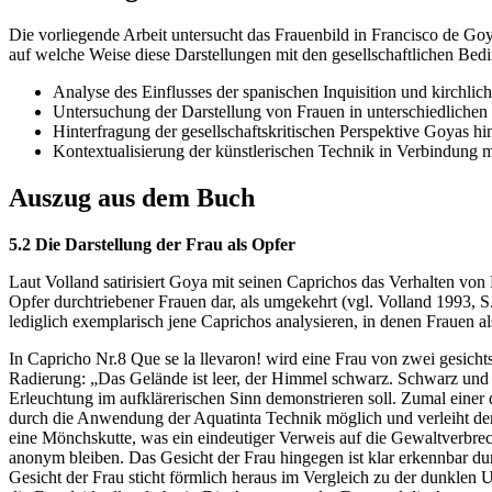
Die vorliegende Arbeit untersucht das Frauenbild in Francisco de Goya
auf welche Weise diese Darstellungen mit den gesellschaftlichen Be
Analyse des Einflusses der spanischen Inquisition und kirchli
Untersuchung der Darstellung von Frauen in unterschiedlichen 
Hinterfragung der gesellschaftskritischen Perspektive Goyas hin
Kontextualisierung der künstlerischen Technik in Verbindung mi
Auszug aus dem Buch
5.2 Die Darstellung der Frau als Opfer
Laut Volland satirisiert Goya mit seinen Caprichos das Verhalten von
Opfer durchtriebener Frauen dar, als umgekehrt (vgl. Volland 1993, 
lediglich exemplarisch jene Caprichos analysieren, in denen Frauen al
In Capricho Nr.8 Que se la llevaron! wird eine Frau von zwei gesich
Radierung: „Das Gelände ist leer, der Himmel schwarz. Schwarz und v
Erleuchtung im aufklärerischen Sinn demonstrieren soll. Zumal einer 
durch die Anwendung der Aquatinta Technik möglich und verleiht dem C
eine Mönchskutte, was ein eindeutiger Verweis auf die Gewaltverbrec
anonym bleiben. Das Gesicht der Frau hingegen ist klar erkennbar d
Gesicht der Frau sticht förmlich heraus im Vergleich zu der dunklen 