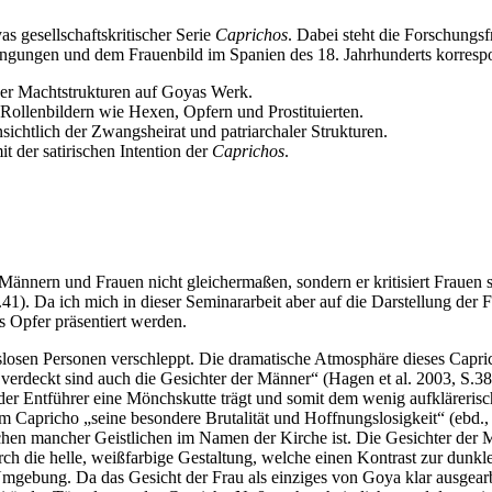
s gesellschaftskritischer Serie
Caprichos
. Dabei steht die Forschungs
dingungen und dem Frauenbild im Spanien des 18. Jahrhunderts korresp
cher Machtstrukturen auf Goyas Werk.
Rollenbildern wie Hexen, Opfern und Prostituierten.
sichtlich der Zwangsheirat und patriarchaler Strukturen.
t der satirischen Intention der
Caprichos
.
 Männern und Frauen nicht gleichermaßen, sondern er kritisiert Frauen 
S.41). Da ich mich in dieser Seminararbeit aber auf die Darstellung de
s Opfer präsentiert werden.
tslosen Personen verschleppt. Die dramatische Atmosphäre dieses Capri
erdeckt sind auch die Gesichter der Männer“ (Hagen et al. 2003, S.38)
der Entführer eine Mönchskutte trägt und somit dem wenig aufklärerisc
apricho „seine besondere Brutalität und Hoffnungslosigkeit“ (ebd., S.
hen mancher Geistlichen im Namen der Kirche ist. Die Gesichter der M
urch die helle, weißfarbige Gestaltung, welche einen Kontrast zur dun
Umgebung. Da das Gesicht der Frau als einziges von Goya klar ausgearbe