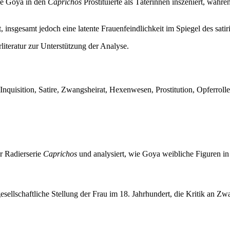
ie Goya in den
Caprichos
Prostituierte als Täterinnen inszeniert, währ
t, insgesamt jedoch eine latente Frauenfeindlichkeit im Spiegel des sati
iteratur zur Unterstützung der Analyse.
Inquisition, Satire, Zwangsheirat, Hexenwesen, Prostitution, Opferroll
r Radierserie
Caprichos
und analysiert, wie Goya weibliche Figuren in s
gesellschaftliche Stellung der Frau im 18. Jahrhundert, die Kritik an Z