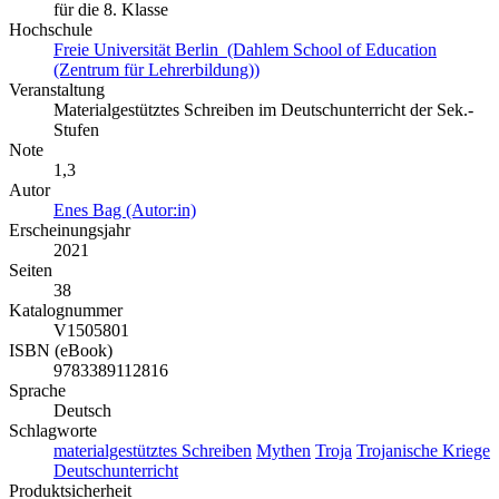
für die 8. Klasse
Hochschule
Freie Universität Berlin (Dahlem School of Education
(Zentrum für Lehrerbildung))
Veranstaltung
Materialgestütztes Schreiben im Deutschunterricht der Sek.-
Stufen
Note
1,3
Autor
Enes Bag (Autor:in)
Erscheinungsjahr
2021
Seiten
38
Katalognummer
V1505801
ISBN (eBook)
9783389112816
Sprache
Deutsch
Schlagworte
materialgestütztes Schreiben
Mythen
Troja
Trojanische Kriege
Deutschunterricht
Produktsicherheit