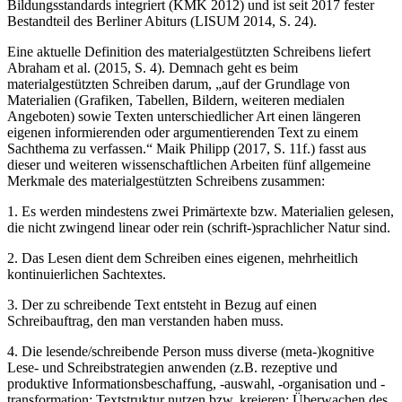
Bildungsstandards integriert (KMK 2012) und ist seit 2017 fester
Bestandteil des Berliner Abiturs (LISUM 2014, S. 24).
Eine aktuelle Definition des materialgestützten Schreibens liefert
Abraham et al. (2015, S. 4). Demnach geht es beim
materialgestützten Schreiben darum, „auf der Grundlage von
Materialien (Grafiken, Tabellen, Bildern, weiteren medialen
Angeboten) sowie Texten unterschiedlicher Art einen längeren
eigenen informierenden oder argumentierenden Text zu einem
Sachthema zu verfassen.“ Maik Philipp (2017, S. 11f.) fasst aus
dieser und weiteren wissenschaftlichen Arbeiten fünf allgemeine
Merkmale des materialgestützten Schreibens zusammen:
1. Es werden mindestens zwei Primärtexte bzw. Materialien gelesen,
die nicht zwingend linear oder rein (schrift-)sprachlicher Natur sind.
2. Das Lesen dient dem Schreiben eines eigenen, mehrheitlich
kontinuierlichen Sachtextes.
3. Der zu schreibende Text entsteht in Bezug auf einen
Schreibauftrag, den man verstanden haben muss.
4. Die lesende/schreibende Person muss diverse (meta-)kognitive
Lese- und Schreibstrategien anwenden (z.B. rezeptive und
produktive Informationsbeschaffung, -auswahl, -organisation und -
transformation; Textstruktur nutzen bzw. kreieren; Überwachen des