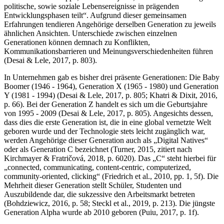
politische, sowie soziale Lebensereignisse in prägenden
Entwicklungsphasen teilt“. Aufgrund dieser gemeinsamen
Erfahrungen tendieren Angehörige derselben Generation zu jeweils
ähnlichen Ansichten. Unterschiede zwischen einzelnen
Generationen können demnach zu Konflikten,
Kommunikationsbarrieren und Meinungsverschiedenheiten führen
(Desai & Lele, 2017, p. 803).
In Unternehmen gab es bisher drei präsente Generationen: Die Baby
Boomer (1946 - 1964), Generation X (1965 - 1980) und Generation
Y (1981 - 1994) (Desai & Lele, 2017, p. 805; Khatri & Dixit, 2016,
p. 66). Bei der Generation Z handelt es sich um die Geburtsjahre
von 1995 - 2009 (Desai & Lele, 2017, p. 805). Angesichts dessen,
dass dies die erste Generation ist, die in eine global vernetzte Welt
geboren wurde und der Technologie stets leicht zugänglich war,
werden Angehörige dieser Generation auch als „Digital Natives“
oder als Generation C bezeichnet (Turner, 2015, zitiert nach
Kirchmayer & Fratričová, 2018, p. 6020). Das „C“ steht hierbei für
„connected, communicating, content-centric, computerized,
community-oriented, clicking“ (Friedrich et al., 2010, pp. 1, 5f). Die
Mehrheit dieser Generation stellt Schüler, Studenten und
Auszubildende dar, die sukzessive den Arbeitsmarkt betreten
(Bohdziewicz, 2016, p. 58; Steckl et al., 2019, p. 213). Die jüngste
Generation Alpha wurde ab 2010 geboren (Puiu, 2017, p. 1f).