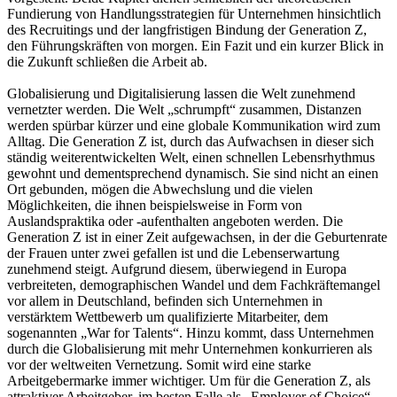
Fundierung von Handlungsstrategien für Unternehmen hinsichtlich
des Recruitings und der langfristigen Bindung der Generation Z,
den Führungskräften von morgen. Ein Fazit und ein kurzer Blick in
die Zukunft schließen die Arbeit ab.
Globalisierung und Digitalisierung lassen die Welt zunehmend
vernetzter werden. Die Welt „schrumpft“ zusammen, Distanzen
werden spürbar kürzer und eine globale Kommunikation wird zum
Alltag. Die Generation Z ist, durch das Aufwachsen in dieser sich
ständig weiterentwickelten Welt, einen schnellen Lebensrhythmus
gewohnt und dementsprechend dynamisch. Sie sind nicht an einen
Ort gebunden, mögen die Abwechslung und die vielen
Möglichkeiten, die ihnen beispielsweise in Form von
Auslandspraktika oder -aufenthalten angeboten werden. Die
Generation Z ist in einer Zeit aufgewachsen, in der die Geburtenrate
der Frauen unter zwei gefallen ist und die Lebenserwartung
zunehmend steigt. Aufgrund diesem, überwiegend in Europa
verbreiteten, demographischen Wandel und dem Fachkräftemangel
vor allem in Deutschland, befinden sich Unternehmen in
verstärktem Wettbewerb um qualifizierte Mitarbeiter, dem
sogenannten „War for Talents“. Hinzu kommt, dass Unternehmen
durch die Globalisierung mit mehr Unternehmen konkurrieren als
vor der weltweiten Vernetzung. Somit wird eine starke
Arbeitgebermarke immer wichtiger. Um für die Generation Z, als
attraktiver Arbeitgeber, im besten Falle als „Employer of Choice“