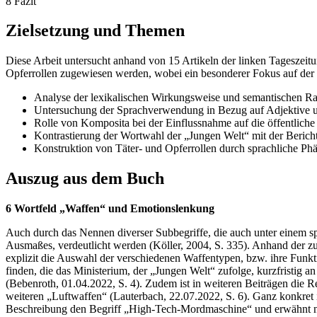
8 Fazit
Zielsetzung und Themen
Diese Arbeit untersucht anhand von 15 Artikeln der linken Tageszeit
Opferrollen zugewiesen werden, wobei ein besonderer Fokus auf der B
Analyse der lexikalischen Wirkungsweise und semantischen 
Untersuchung der Sprachverwendung in Bezug auf Adjektive 
Rolle von Komposita bei der Einflussnahme auf die öffentlic
Kontrastierung der Wortwahl der „Jungen Welt“ mit der Beric
Konstruktion von Täter- und Opferrollen durch sprachliche P
Auszug aus dem Buch
6 Wortfeld „Waffen“ und Emotionslenkung
Auch durch das Nennen diverser Subbegriffe, die auch unter einem s
Ausmaßes, verdeutlicht werden (Köller, 2004, S. 335). Anhand der zu
explizit die Auswahl der verschiedenen Waffentypen, bzw. ihre Funkti
finden, die das Ministerium, der „Jungen Welt“ zufolge, kurzfristig
(Bebenroth, 01.04.2022, S. 4). Zudem ist in weiteren Beiträgen die R
weiteren „Luftwaffen“ (Lauterbach, 22.07.2022, S. 6). Ganz konkret i
Beschreibung den Begriff „High-Tech-Mordmaschine“ und erwähnt noch