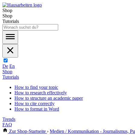
Shop
Shop
Tutorials
De
En
Shop
Tutorials
How to find your topic
How to research effectively
How to structure an academic paper
How to cite correctly
How to format in Word
Trends
FAQ
Zur Shop-Startseite
›
Medien / Kommunikation - Journalismus, Pub