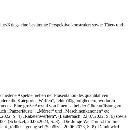
ne-Kriegs eine bestimmte Perspektive konstruiert sowie Täter- und
hiedene Aspekte, neben der Präsentation des quantitativen
sondere die Kategorie „Waffen“, feldmäßig aufgliedern, wodurch
immens. Eine große Anzahl von ihnen ist bei der Güterauflistung zu
g auch „Panzerfäuste“, „Mörser“ und „Maschinenkanonen“ etc.
5.2022, S. 4) „Raketenwerfern“, (Lauterbach, 22.07.2022, S. 6) sowie
0“ (Schölzel, 20.06.2023, S. 8). „Die Junge Welt“ nutzt für ihre
ht „tödlich“ genug sei (Schölzel, 20.06.2023, S. 8). Damit wird