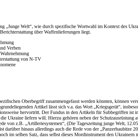
ung „Junge Welt“, wie durch spezifische Wortwahl im Kontext des Ukrai
erichterstattung über Waffenlieferungen liegt.
Rahmung
und Verben
he Wahrnehmung
hterstattung von N-TV
hänomene
pezifischen Oberbegriff zusammengefasst werden könnten, können versc
grundeliegenden Artikel lässt sich v.a. das Wort „Kriegsgerät“, insbe
onsweise hervortritt. Der Fundus in den Artikeln für Subbegriffen ist 
 an die Ukraine liefern will. Hierzu gehören neben der Schutzausrüstun
ede von z.B. „Artilleriesystemen“, (Die Tageszeitung junge Welt, 12.0
st darüber hinaus allerdings auch die Rede von der „Panzerhaubitze 200
 im selben Satz, dass selbst dieses Mordinstrument den Ukrainern nic