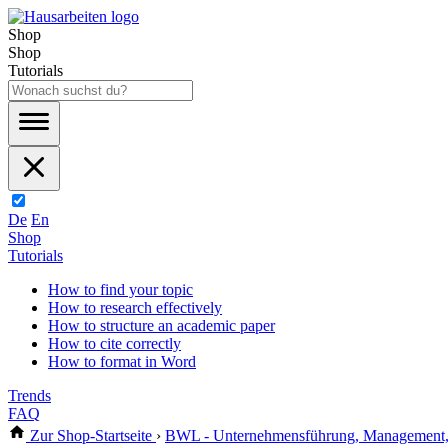
Shop
Shop
Tutorials
De
En
Shop
Tutorials
How to find your topic
How to research effectively
How to structure an academic paper
How to cite correctly
How to format in Word
Trends
FAQ
Zur Shop-Startseite
›
BWL - Unternehmensführung, Management, 