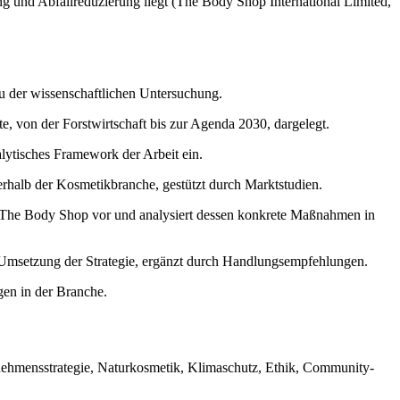
g und Abfallreduzierung liegt (The Body Shop International Limited,
au der wissenschaftlichen Untersuchung.
, von der Forstwirtschaft bis zur Agenda 2030, dargelegt.
alytisches Framework der Arbeit ein.
erhalb der Kosmetikbranche, gestützt durch Marktstudien.
 The Body Shop vor und analysiert dessen konkrete Maßnahmen in
r Umsetzung der Strategie, ergänzt durch Handlungsempfehlungen.
gen in der Branche.
nehmensstrategie, Naturkosmetik, Klimaschutz, Ethik, Community-