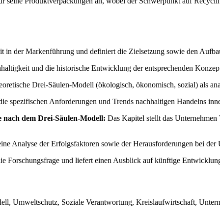
für seine Produktverpackungen an, wobei der Schwerpunkt auf Recyclin
eit in der Markenführung und definiert die Zielsetzung sowie den Aufb
ltigkeit und die historische Entwicklung der entsprechenden Konzepte
eoretische Drei-Säulen-Modell (ökologisch, ökonomisch, sozial) als an
 die spezifischen Anforderungen und Trends nachhaltigen Handelns inn
ie nach dem Drei-Säulen-Modell:
Das Kapitel stellt das Unternehmen
eine Analyse der Erfolgsfaktoren sowie der Herausforderungen bei de
ie Forschungsfrage und liefert einen Ausblick auf künftige Entwicklun
ell, Umweltschutz, Soziale Verantwortung, Kreislaufwirtschaft, Unter