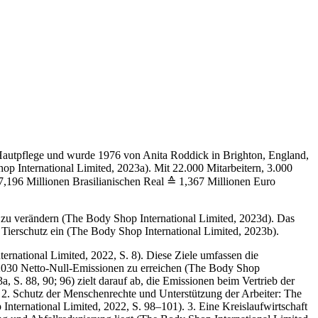
Hautpflege und wurde 1976 von Anita Roddick in Brighton, England,
p International Limited, 2023a). Mit 22.000 Mitarbeitern, 3.000
7,196 Millionen Brasilianischen Real ≙ 1,367 Millionen Euro
e zu verändern (The Body Shop International Limited, 2023d). Das
 Tierschutz ein (The Body Shop International Limited, 2023b).
rnational Limited, 2022, S. 8). Diese Ziele umfassen die
is 2030 Netto-Null-Emissionen zu erreichen (The Body Shop
a, S. 88, 90; 96) zielt darauf ab, die Emissionen beim Vertrieb der
. 2. Schutz der Menschenrechte und Unterstützung der Arbeiter: The
International Limited, 2022, S. 98–101). 3. Eine Kreislaufwirtschaft