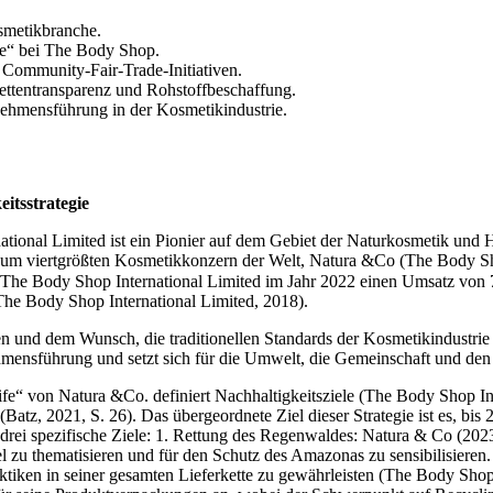
smetikbranche.
fe“ bei The Body Shop.
ommunity-Fair-Trade-Initiativen.
kettentransparenz und Rohstoffbeschaffung.
ehmensführung in der Kosmetikindustrie.
itsstrategie
ional Limited ist ein Pionier auf dem Gebiet der Naturkosmetik und 
zum viertgrößten Kosmetikkonzern der Welt, Natura &Co (The Body Sho
e The Body Shop International Limited im Jahr 2022 einen Umsatz von 
The Body Shop International Limited, 2018).
en und dem Wunsch, die traditionellen Standards der Kosmetikindustri
hmensführung und setzt sich für die Umwelt, die Gemeinschaft und den
e“ von Natura &Co. definiert Nachhaltigkeitsziele (The Body Shop Inte
Batz, 2021, S. 26). Das übergeordnete Ziel dieser Strategie ist es, b
in drei spezifische Ziele: 1. Rettung des Regenwaldes: Natura & Co (2023
l zu thematisieren und für den Schutz des Amazonas zu sensibilisieren
ktiken in seiner gesamten Lieferkette zu gewährleisten (The Body Shop 